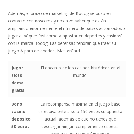
Además, el brazo de marketing de Bodog se puso en
contacto con nosotros y nos hizo saber que están
ampliando enormemente el número de países autorizados a
jugar al póquer (así como a apostar en deportes y casinos)
con la marca Bodog. Las defensas tendrán que traer su
juego A para detenerlos, MasterCard.
Jugar
El encanto de los casinos históricos en el
slots
mundo.
demo
gratis
Bono
La recompensa máxima en el juego base
casino
es equivalente a solo 150 veces su apuesta
deposito
actual, además de que no tienes que
50 euros
descargar ningún complemento especial
para que los juegos funcionen.