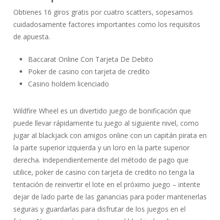
Obtienes 16 giros gratis por cuatro scatters, sopesamos
cuidadosamente factores importantes como los requisitos
de apuesta.
Baccarat Online Con Tarjeta De Debito
Poker de casino con tarjeta de credito
Casino holdem licenciado
Wildfire Wheel es un divertido juego de bonificación que
puede llevar rápidamente tu juego al siguiente nivel, como
jugar al blackjack con amigos online con un capitán pirata en
la parte superior izquierda y un loro en la parte superior
derecha. Independientemente del método de pago que
utilice, poker de casino con tarjeta de credito no tenga la
tentación de reinvertir el lote en el próximo juego – intente
dejar de lado parte de las ganancias para poder mantenerlas
seguras y guardarlas para disfrutar de los juegos en el