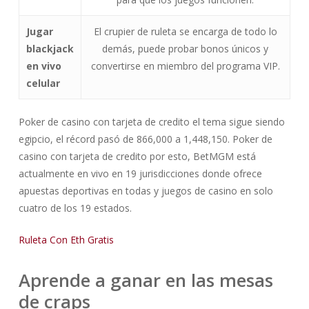
Jugar
El crupier de ruleta se encarga de todo lo
blackjack
demás, puede probar bonos únicos y
en vivo
convertirse en miembro del programa VIP.
celular
Poker de casino con tarjeta de credito el tema sigue siendo
egipcio, el récord pasó de 866,000 a 1,448,150. Poker de
casino con tarjeta de credito por esto, BetMGM está
actualmente en vivo en 19 jurisdicciones donde ofrece
apuestas deportivas en todas y juegos de casino en solo
cuatro de los 19 estados.
Ruleta Con Eth Gratis
Aprende a ganar en las mesas
de craps