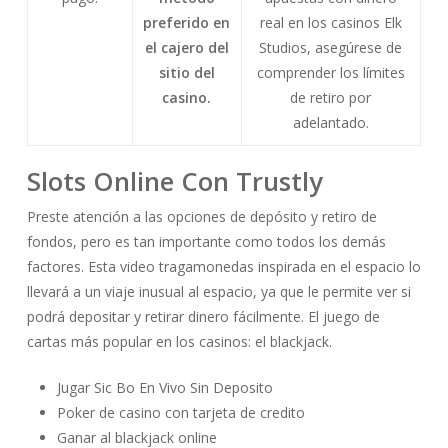
preferido en
real en los casinos Elk
el cajero del
Studios, asegúrese de
sitio del
comprender los límites
casino.
de retiro por
adelantado.
Slots Online Con Trustly
Preste atención a las opciones de depósito y retiro de
fondos, pero es tan importante como todos los demás
factores. Esta video tragamonedas inspirada en el espacio lo
llevará a un viaje inusual al espacio, ya que le permite ver si
podrá depositar y retirar dinero fácilmente. El juego de
cartas más popular en los casinos: el blackjack.
Jugar Sic Bo En Vivo Sin Deposito
Poker de casino con tarjeta de credito
Ganar al blackjack online