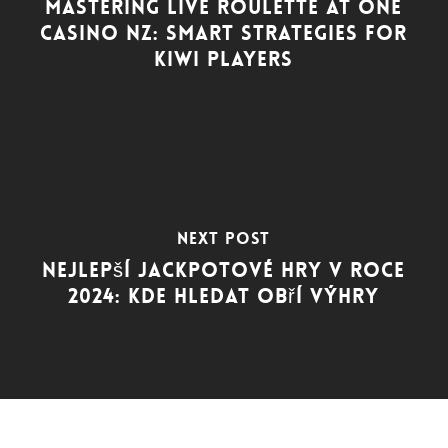
Mastering Live Roulette at One
Casino NZ: Smart Strategies for
Kiwi Players
Next Post
Nejlepší jackpotové hry v roce
2024: Kde hledat obří výhry