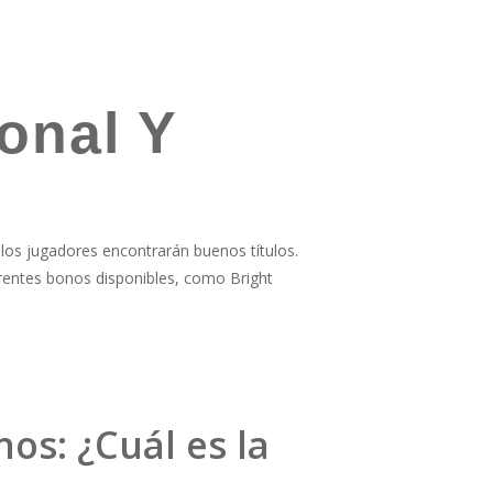
onal Y
 los jugadores encontrarán buenos títulos.
rentes bonos disponibles, como Bright
os: ¿Cuál es la