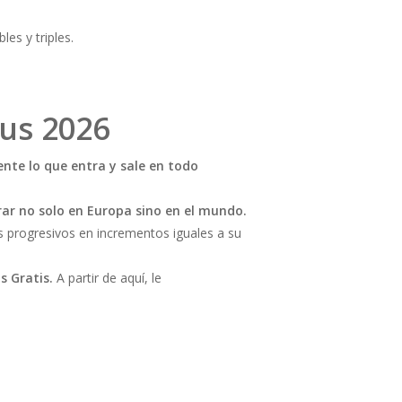
es y triples.
us 2026
nte lo que entra y sale en todo
rar no solo en Europa sino en el mundo.
s progresivos en incrementos iguales a su
s Gratis.
A partir de aquí, le