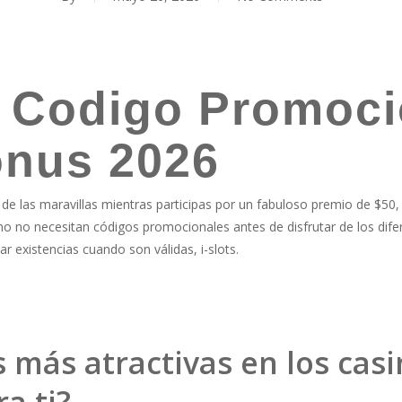
 Codigo Promoci
nus 2026
s de las maravillas mientras participas por un fabuloso premio de $50,
o no necesitan códigos promocionales antes de disfrutar de los dife
r existencias cuando son válidas, i-slots.
más atractivas en los casin