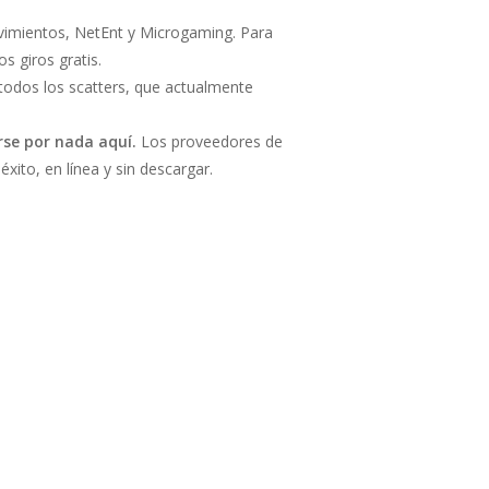
vimientos, NetEnt y Microgaming. Para
s giros gratis.
 todos los scatters, que actualmente
rse por nada aquí.
Los proveedores de
ito, en línea y sin descargar.