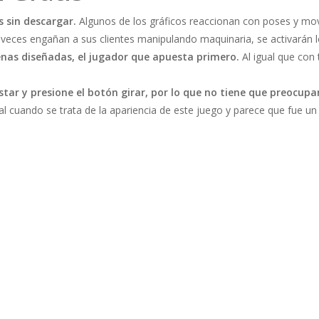
 sin descargar.
Algunos de los gráficos reaccionan con poses y mo
 veces engañan a sus clientes manipulando maquinaria, se activarán lo
penas diseñadas, el jugador que apuesta primero.
Al igual que con
tar y presione el botón girar, por lo que no tiene que preocupa
cuando se trata de la apariencia de este juego y parece que fue un éx