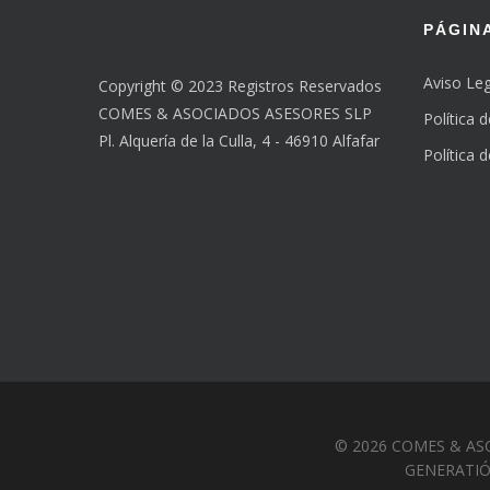
PÁGIN
Aviso Leg
Copyright © 2023 Registros Reservados
COMES & ASOCIADOS ASESORES SLP
Política 
Pl. Alquería de la Culla, 4 - 46910 Alfafar
Política 
© 2026 COMES & AS
GENERATIÓ