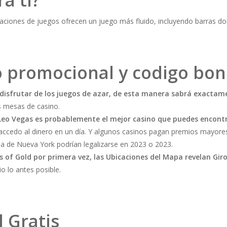
a ti?
caciones de juegos ofrecen un juego más fluido, incluyendo barras dobl
o promocional y codigo bon
disfrutar de los juegos de azar, de esta manera sabrá exactame
s mesas de casino.
, Leo Vegas es probablemente el mejor casino que puedes encont
accedo al dinero en un día. Y algunos casinos pagan premios mayore
nea de Nueva York podrían legalizarse en 2023 o 2023.
f Gold por primera vez, las Ubicaciones del Mapa revelan Giro
o lo antes posible.
l Gratis