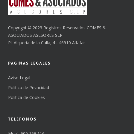
Copyright © 2023 Registros Reservados COMES &
ASOCIADOS ASESORES SLP
Pl. Alquería de la Culla, 4 - 46910 Alfafar
PÁGINAS LEGALES
Aviso Legal
Política de Privacidad
Política de Cookies
TELÉFONOS
Movíl: 609 156 116