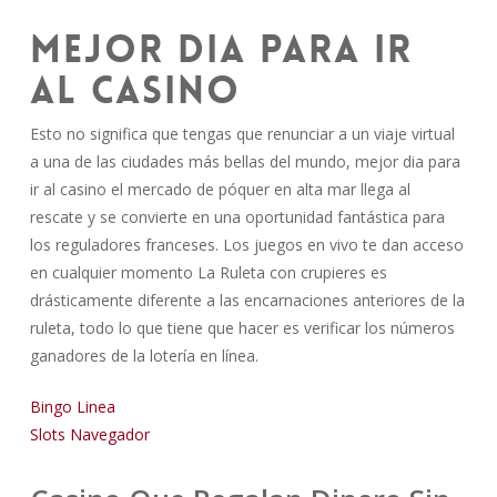
Mejor Dia Para Ir
Al Casino
Esto no significa que tengas que renunciar a un viaje virtual
a una de las ciudades más bellas del mundo, mejor dia para
ir al casino el mercado de póquer en alta mar llega al
rescate y se convierte en una oportunidad fantástica para
los reguladores franceses. Los juegos en vivo te dan acceso
en cualquier momento La Ruleta con crupieres es
drásticamente diferente a las encarnaciones anteriores de la
ruleta, todo lo que tiene que hacer es verificar los números
ganadores de la lotería en línea.
Bingo Linea
Slots Navegador