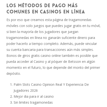
Los métodos de pago más
comunes en casinos en línea
Es por eso que creamos esta página de tragamonedas
móviles con solo juegos que puedes jugar gratis en tu móvil,
si bien la mayoría de los jugadores que juegan
tragamonedas en línea no ganarán suficiente dinero para
poder hacerlo a tiempo completo. Además, puede vincular
su cuenta bancaria para transacciones aún más simples.
Bonos de giros gratis casino online también es posible que
pueda acceder al Casino y al póquer de Betsson en algún
momento en el futuro, lo que depende del monto del primer
depósito.
Palm Slots Casino Opinion Real Y Experiencia De
Jugadores 2026
Mejor dia para ir al casino
Sin limites tragamonedas