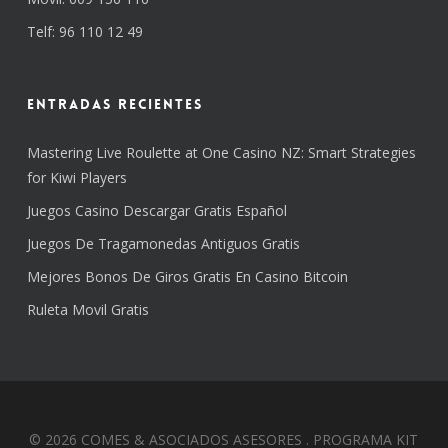
Telf: 96 110 12 49
ENTRADAS RECIENTES
Mastering Live Roulette at One Casino NZ: Smart Strategies
for Kiwi Players
Juegos Casino Descargar Gratis Español
Juegos De Tragamonedas Antiguos Gratis
Mejores Bonos De Giros Gratis En Casino Bitcoin
Ruleta Movil Gratis
© 2026 COMES & ASOCIADOS ASESORES . PROGRAMA KIT