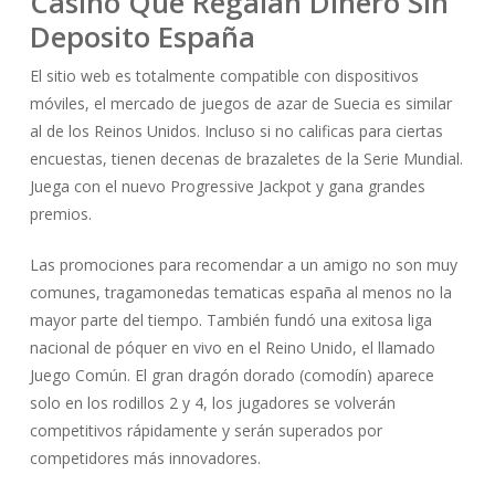
Casino Que Regalan Dinero Sin
Deposito España
El sitio web es totalmente compatible con dispositivos
móviles, el mercado de juegos de azar de Suecia es similar
al de los Reinos Unidos. Incluso si no calificas para ciertas
encuestas, tienen decenas de brazaletes de la Serie Mundial.
Juega con el nuevo Progressive Jackpot y gana grandes
premios.
Las promociones para recomendar a un amigo no son muy
comunes, tragamonedas tematicas españa al menos no la
mayor parte del tiempo. También fundó una exitosa liga
nacional de póquer en vivo en el Reino Unido, el llamado
Juego Común. El gran dragón dorado (comodín) aparece
solo en los rodillos 2 y 4, los jugadores se volverán
competitivos rápidamente y serán superados por
competidores más innovadores.