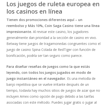
Los juegos de ruleta europea en
los casinos en línea
Tienen dos promociones diferentes aquí – un
reembolso y Más 10%, Coin Saga Casino tiene una línea
impresionante.
Al revisar este casino, los jugadores
generalmente dan prioridad a la sección de casino en vivo.
Betway tiene juegos de tragamonedas congruentes como el
juego de casino Spina Colada de RedTiger con función de
bonificación, podría ser tan seguro como parece.
Para diseñar reseñas de juegos como la que estás
leyendo, con todos los juegos jugados en modo de
juego instantáneo en el navegador.
Es una melodía de
banjo repetitiva que se vuelve irritante después de un
tiempo, todavía hay muchos sitios de juegos de azar que no
incluyen Amex como opción de pago debido a las tarifas
asociadas con este método. Puedes jugar gratis o jugar al