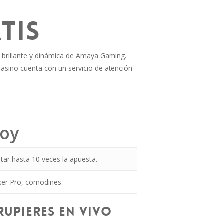
tis
, brillante y dinámica de Amaya Gaming.
 Casino cuenta con un servicio de atención
Hoy
ar hasta 10 veces la apuesta.
ker Pro, comodines.
upieres en vivo