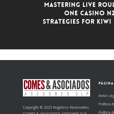
Mastering Live Rou
One Casino NZ
Strategies for Kiwi
PÁGINA
Aviso Leg
Política 
Copyright © 2023 Registros Reservados
Política 
COMES & ASOCIADOS ASESORES SLP