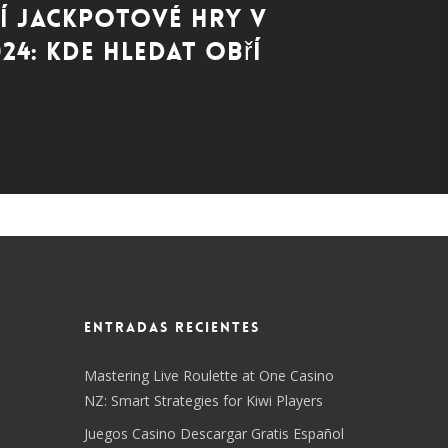
ší jackpotové hry v
24: Kde hledat obří
ENTRADAS RECIENTES
Mastering Live Roulette at One Casino
NZ: Smart Strategies for Kiwi Players
Juegos Casino Descargar Gratis Español