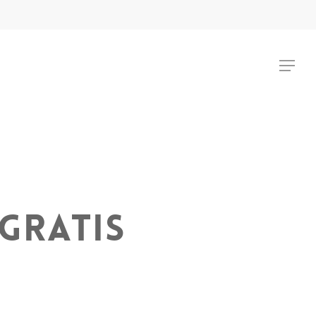
Menu
Gratis