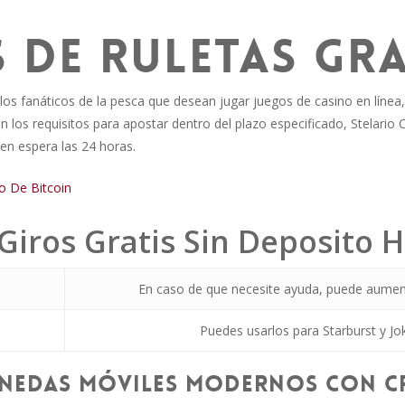
 De Ruletas Gra
 los fanáticos de la pesca que desean jugar juegos de casino en línea
n los requisitos para apostar dentro del plazo especificado, Stelario
 en espera las 24 horas.
o De Bitcoin
Giros Gratis Sin Deposito 
En caso de que necesite ayuda, puede aument
Puedes usarlos para Starburst y Jo
nedas móviles modernos con cr