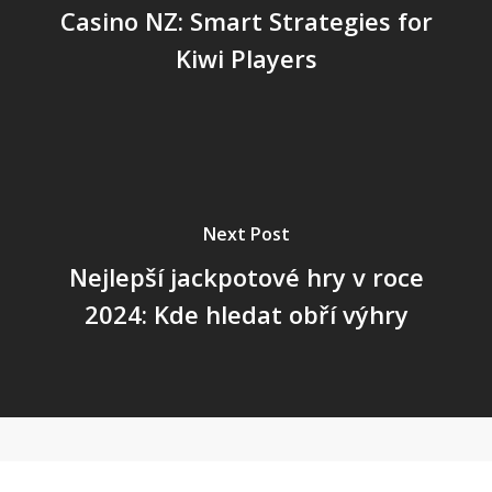
Casino NZ: Smart Strategies for
Kiwi Players
Next Post
Nejlepší jackpotové hry v roce
2024: Kde hledat obří výhry