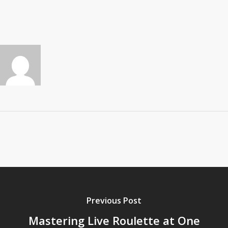
Previous Post
Mastering Live Roulette at One