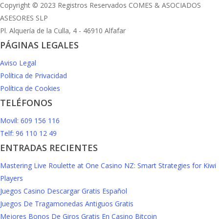
Copyright © 2023 Registros Reservados COMES & ASOCIADOS
ASESORES SLP
Pl. Alquería de la Culla, 4 - 46910 Alfafar
PÁGINAS LEGALES
Aviso Legal
Política de Privacidad
Política de Cookies
TELÉFONOS
Movíl: 609 156 116
Telf: 96 110 12 49
ENTRADAS RECIENTES
Mastering Live Roulette at One Casino NZ: Smart Strategies for Kiwi
Players
Juegos Casino Descargar Gratis Español
Juegos De Tragamonedas Antiguos Gratis
Mejores Bonos De Giros Gratis En Casino Bitcoin