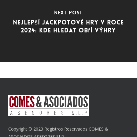
Next Post
Nejlepší jackpotové hry v roce
2024: Kde hledat obří výhry
Copyright © 2023 Registros Reservados COMES &
ASOCIADOS ASESORES SLP