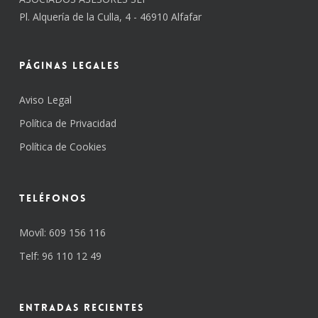
Pl. Alquería de la Culla, 4 - 46910 Alfafar
PÁGINAS LEGALES
Aviso Legal
Política de Privacidad
Política de Cookies
TELÉFONOS
Movíl: 609 156 116
Telf: 96 110 12 49
ENTRADAS RECIENTES