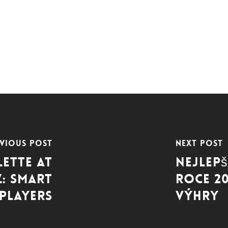
vious Post
Next Post
lette at
Nejlep
: Smart
roce 20
 Players
výhry