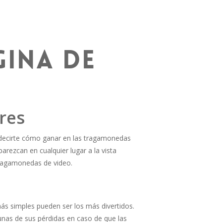
ina De
res
e decirte cómo ganar en las tragamonedas
rezcan en cualquier lugar a la vista
tragamonedas de video.
ás simples pueden ser los más divertidos.
nas de sus pérdidas en caso de que las