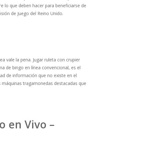
re lo que deben hacer para beneficiarse de
sión de Juego del Reino Unido.
a vale la pena. Jugar ruleta con crupier
a de bingo en línea convencional, es el
ad de información que no existe en el
 las máquinas tragamonedas destacadas que
o en Vivo –