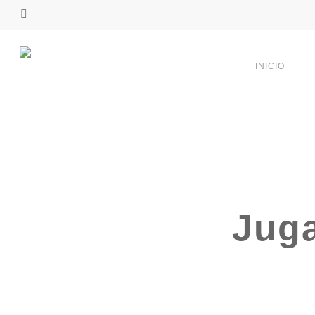
Skip
facebook
to
main
content
INICIO
Jug