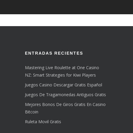
ENTRADAS RECIENTES
Mastering Live Roulette at One Casino
NZ: Smart Strategies for Kiwi Players
Juegos Casino Descargar Gratis Español
Juegos De Tragamonedas Antiguos Gratis
Mejores Bonos De Giros Gratis En Casino
Bitcoin
Ruleta Movil Gratis