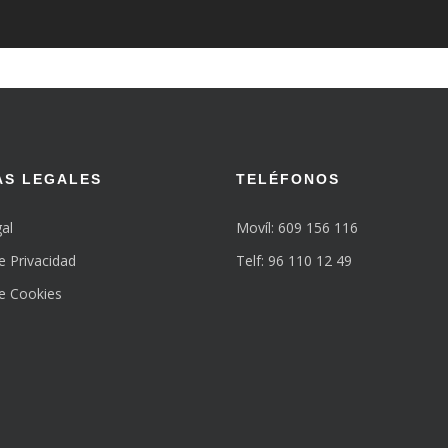
AS LEGALES
TELÉFONOS
al
Movíl: 609 156 116
de Privacidad
Telf: 96 110 12 49
de Cookies