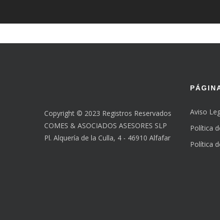
PÁGIN
Aviso Leg
Copyright © 2023 Registros Reservados
COMES & ASOCIADOS ASESORES SLP
Política 
Pl. Alquería de la Culla, 4 - 46910 Alfafar
Política 