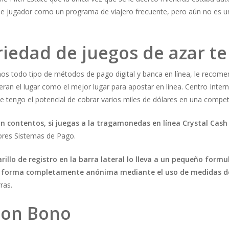
a de jugador como un programa de viajero frecuente, pero aún no es u
ariedad de juegos de azar 
os todo tipo de métodos de pago digital y banca en línea, le recom
an el lugar como el mejor lugar para apostar en línea. Centro Inter
ue tengo el potencial de cobrar varios miles de dólares en una compe
 contentos, si juegas a la tragamonedas en línea Crystal Cash
ores Sistemas de Pago.
llo de registro en la barra lateral lo lleva a un pequeño formu
de forma completamente anónima mediante el uso de medidas de
ras.
Con Bono