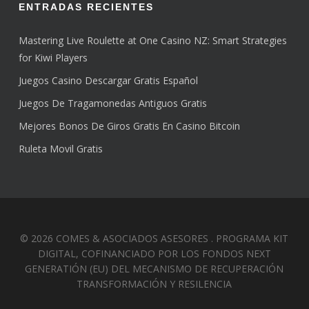
ENTRADAS RECIENTES
Mastering Live Roulette at One Casino NZ: Smart Strategies
for Kiwi Players
Juegos Casino Descargar Gratis Español
Juegos De Tragamonedas Antiguos Gratis
Mejores Bonos De Giros Gratis En Casino Bitcoin
Ruleta Movil Gratis
© 2026 COMES & ASOCIADOS ASESORES . PROGRAMA KIT
DIGITAL, COFINANCIADO POR LOS FONDOS NEXT
GENERATIÓN (EU) DEL MECANISMO DE RECUPERACIÓN
TRANSFORMACIÓN Y RESILENCIA