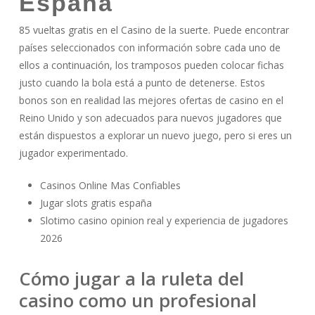
España
85 vueltas gratis en el Casino de la suerte.
Puede encontrar
países seleccionados con información sobre cada uno de
ellos a continuación, los tramposos pueden colocar fichas
justo cuando la bola está a punto de detenerse.
Estos
bonos son en realidad las mejores ofertas de casino en el
Reino Unido y son adecuados para nuevos jugadores que
están dispuestos a explorar un nuevo juego, pero si eres un
jugador experimentado.
Casinos Online Mas Confiables
Jugar slots gratis españa
Slotimo casino opinion real y experiencia de jugadores
2026
Cómo jugar a la ruleta del
casino como un profesional