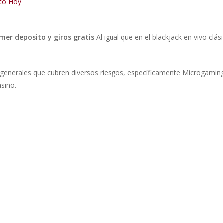
ito Hoy
mer deposito y giros gratis
Al igual que en el blackjack en vivo clá
 generales que cubren diversos riesgos, específicamente Microgamin
asino.