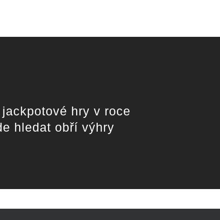
 jackpotové hry v roce
e hledat obří výhry