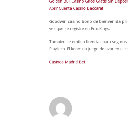
Golden Bull Casino Giros Gratis Sin Depos
Abrir Cuenta Casino Baccarat
Goodwin casino bono de bienvenida pri
vez que se registre en FruitKings.
También se emiten licencias para seguros
Playtech. El keno: un juego de azar en el c
Casinos Madrid Bet