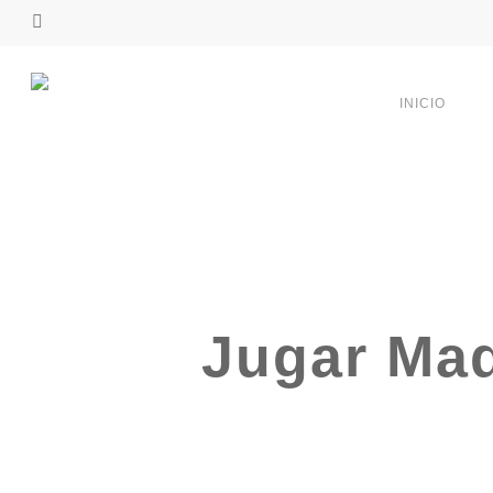
Skip
facebook
to
main
content
INICIO
Jugar Ma