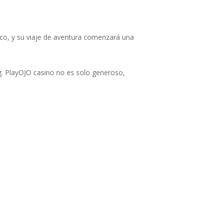
sico, y su viaje de aventura comenzará una
g. PlayOJO casino no es solo generoso,