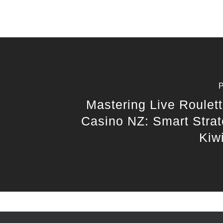
P
Mastering Live Roulet
Casino NZ: Smart Strat
Kiw