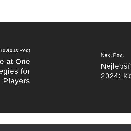
revious Post
Next Post
te at One
Nejlepší
egies for
2024: Kd
i Players