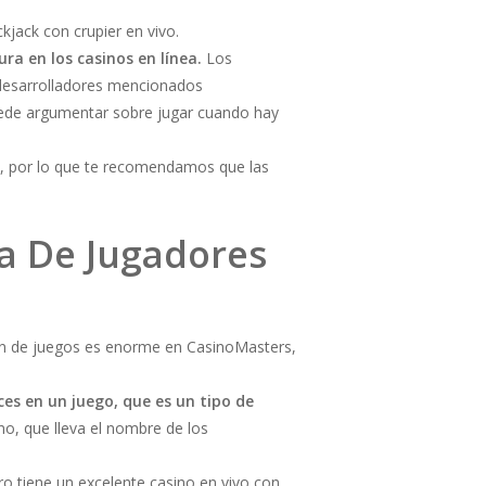
ckjack con crupier en vivo.
a en los casinos en línea.
Los
 desarrolladores mencionados
 puede argumentar sobre jugar cuando hay
ca, por lo que te recomendamos que las
ia De Jugadores
ción de juegos es enorme en CasinoMasters,
es en un juego, que es un tipo de
ino, que lleva el nombre de los
o tiene un excelente casino en vivo con