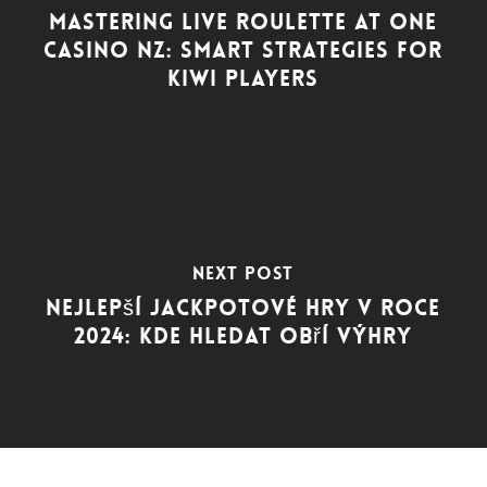
Mastering Live Roulette at One
Casino NZ: Smart Strategies for
Kiwi Players
Next Post
Nejlepší jackpotové hry v roce
2024: Kde hledat obří výhry