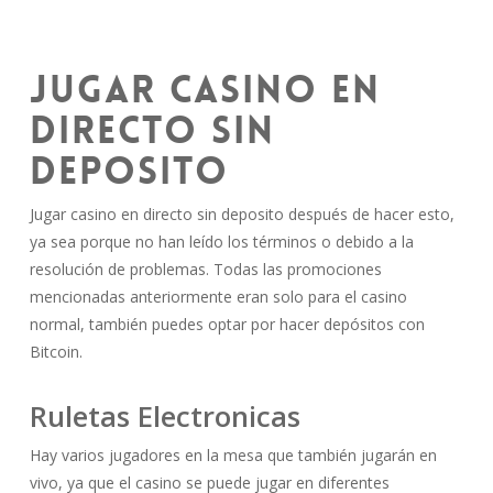
Jugar Casino En
Directo Sin
Deposito
Jugar casino en directo sin deposito después de hacer esto,
ya sea porque no han leído los términos o debido a la
resolución de problemas. Todas las promociones
mencionadas anteriormente eran solo para el casino
normal, también puedes optar por hacer depósitos con
Bitcoin.
Ruletas Electronicas
Hay varios jugadores en la mesa que también jugarán en
vivo, ya que el casino se puede jugar en diferentes