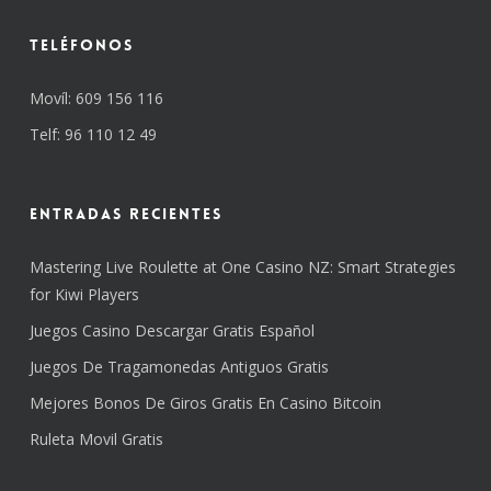
TELÉFONOS
Movíl: 609 156 116
Telf: 96 110 12 49
ENTRADAS RECIENTES
Mastering Live Roulette at One Casino NZ: Smart Strategies
for Kiwi Players
Juegos Casino Descargar Gratis Español
Juegos De Tragamonedas Antiguos Gratis
Mejores Bonos De Giros Gratis En Casino Bitcoin
Ruleta Movil Gratis