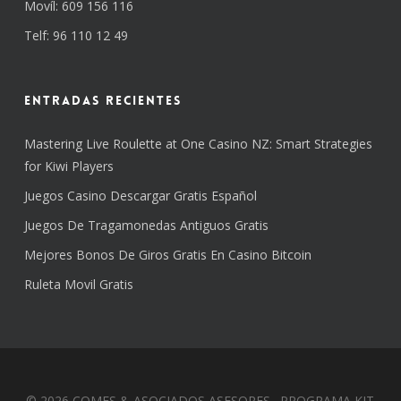
Movíl: 609 156 116
Telf: 96 110 12 49
ENTRADAS RECIENTES
Mastering Live Roulette at One Casino NZ: Smart Strategies
for Kiwi Players
Juegos Casino Descargar Gratis Español
Juegos De Tragamonedas Antiguos Gratis
Mejores Bonos De Giros Gratis En Casino Bitcoin
Ruleta Movil Gratis
© 2026 COMES & ASOCIADOS ASESORES . PROGRAMA KIT