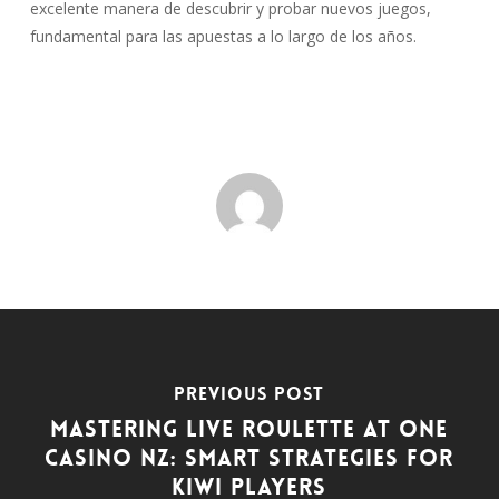
excelente manera de descubrir y probar nuevos juegos,
fundamental para las apuestas a lo largo de los años.
Previous Post
Mastering Live Roulette at One
Casino NZ: Smart Strategies for
Kiwi Players