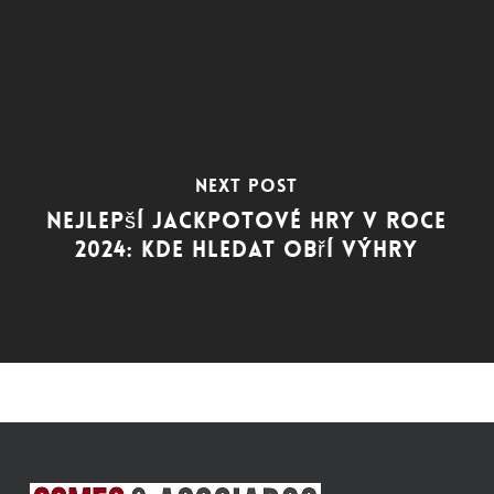
Next Post
Nejlepší jackpotové hry v roce
2024: Kde hledat obří výhry