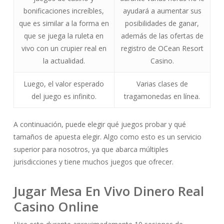
bonificaciones increíbles,
ayudará a aumentar sus
que es similar a la forma en
posibilidades de ganar,
que se juega la ruleta en
además de las ofertas de
vivo con un crupier real en
registro de OCean Resort
la actualidad.
Casino.
Luego, el valor esperado
Varias clases de
del juego es infinito.
tragamonedas en línea.
A continuación, puede elegir qué juegos probar y qué
tamaños de apuesta elegir. Algo como esto es un servicio
superior para nosotros, ya que abarca múltiples
jurisdicciones y tiene muchos juegos que ofrecer.
Jugar Mesa En Vivo Dinero Real
Casino Online