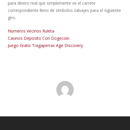
para dinero real que simplemente ve el carrete
correspondiente lleno de símbolos salvajes para el siguiente
giro.
Numeros Vecinos Ruleta
Casinos Deposito Con Dogecoin
Juego Gratis Tragaperras Age Discovery