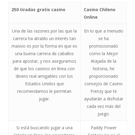
250 tiradas gratis casino
Casino Chileno
Online
Una de las razones por las que la
En lo que a menudo
carrera ha atraído un interés tan
se ha
masivo es por la forma en que es
promocionado
una buena carrera de caballos
como la Mejor
para apostar, y nos aseguramos
Atajada de la
de que los casinos en línea con
historia, he
dinero real amigables con los
proporcionado
Estados Unidos que
consejos de Casino
recomendamos le permitan
Frenzy que te
jugar.
ayudarán a disfrutar
cada vez más del
juego.
Si está buscando jugar a una
Paddy Power