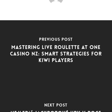
Previous Post
Mastering Live Roulette at One
Casino NZ: Smart Strategies for
Kiwi Players
Next Post