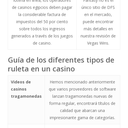
lotería en línea, los operadores
Fantasy no es el
de casinos egipcios deben pagar
único sitio de DFS
la considerable factura de
en el mercado,
impuestos del 50 por ciento
puede encontrar
sobre todos los ingresos
más detalles en
generados a través de los juegos
nuestra revisión de
de casino.
Vegas Wins.
Guía de los diferentes tipos de
ruleta en un casino
Videos de
Hemos mencionado anteriormente
casinos
que varios proveedores de software
tragamonedas
lanzan tragamonedas nuevas de
forma regular, encontrará títulos de
calidad que abarcan una
impresionante gama de categorías.