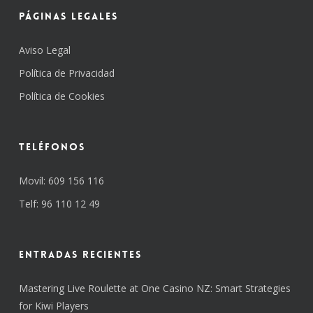
PÁGINAS LEGALES
Aviso Legal
Política de Privacidad
Política de Cookies
TELÉFONOS
Movíl: 609 156 116
Telf: 96 110 12 49
ENTRADAS RECIENTES
Mastering Live Roulette at One Casino NZ: Smart Strategies
for Kiwi Players