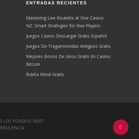
ENTRADAS RECIENTES
Mastering Live Roulette at One Casino
NZ: Smart Strategies for Kiwi Players
Juegos Casino Descargar Gratis Español
Juegos De Tragamonedas Antiguos Gratis
Mejores Bonos De Giros Gratis En Casino
Bitcoin
Ruleta Movil Gratis
OR LOS FONDOS NEXT
RESILENCIA