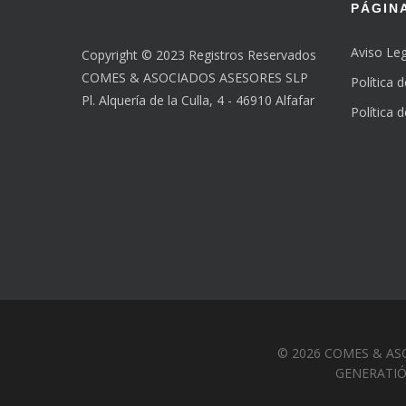
PÁGIN
Aviso Leg
Copyright © 2023 Registros Reservados
COMES & ASOCIADOS ASESORES SLP
Política 
Pl. Alquería de la Culla, 4 - 46910 Alfafar
Política 
© 2026 COMES & AS
GENERATIÓ