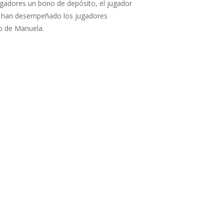
ugadores un bono de depósito, el jugador
se han desempeñado los jugadores
to de Manuela.