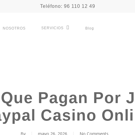
Teléfono: 96 110 12 49
SERVICIOS
NOSOTROS
Blog
 Que Pagan Por J
ypal Casino Onl
By
mayo 26, 2026
No Comments