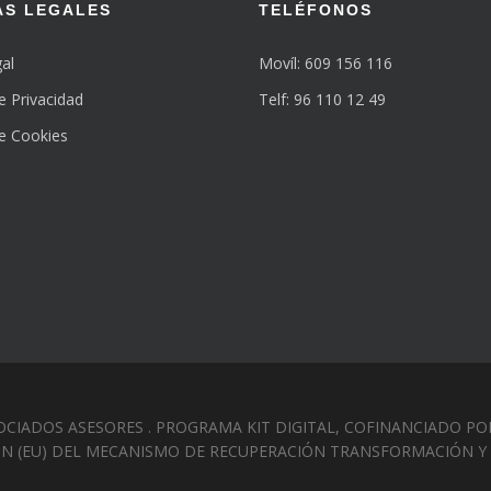
AS LEGALES
TELÉFONOS
al
Movíl: 609 156 116
de Privacidad
Telf: 96 110 12 49
de Cookies
OCIADOS ASESORES . PROGRAMA KIT DIGITAL, COFINANCIADO P
N (EU) DEL MECANISMO DE RECUPERACIÓN TRANSFORMACIÓN Y 