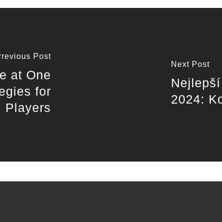
revious Post
Next Post
te at One
Nejlepší
egies for
2024: Kd
i Players