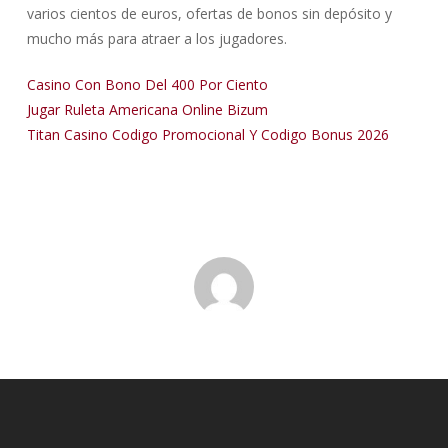
varios cientos de euros, ofertas de bonos sin depósito y
mucho más para atraer a los jugadores.
Casino Con Bono Del 400 Por Ciento
Jugar Ruleta Americana Online Bizum
Titan Casino Codigo Promocional Y Codigo Bonus 2026