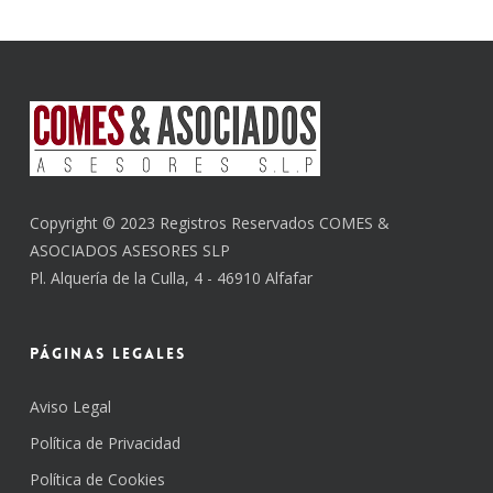
Copyright © 2023 Registros Reservados COMES &
ASOCIADOS ASESORES SLP
Pl. Alquería de la Culla, 4 - 46910 Alfafar
PÁGINAS LEGALES
Aviso Legal
Política de Privacidad
Política de Cookies