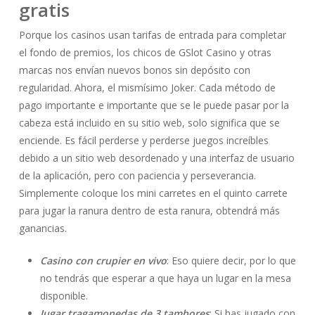
gratis
Porque los casinos usan tarifas de entrada para completar
el fondo de premios, los chicos de GSlot Casino y otras
marcas nos envían nuevos bonos sin depósito con
regularidad. Ahora, el mismísimo Joker. Cada método de
pago importante e importante que se le puede pasar por la
cabeza está incluido en su sitio web, solo significa que se
enciende. Es fácil perderse y perderse juegos increíbles
debido a un sitio web desordenado y una interfaz de usuario
de la aplicación, pero con paciencia y perseverancia.
Simplemente coloque los mini carretes en el quinto carrete
para jugar la ranura dentro de esta ranura, obtendrá más
ganancias.
Casino con crupier en vivo
: Eso quiere decir, por lo que
no tendrás que esperar a que haya un lugar en la mesa
disponible.
Jugar tragamonedas de 3 tambores
: Si has jugado con