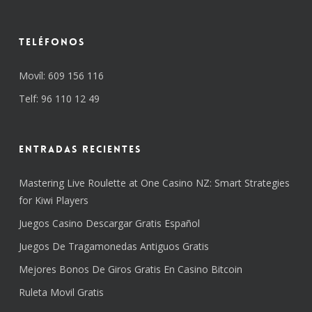
TELÉFONOS
Movíl: 609 156 116
Telf: 96 110 12 49
ENTRADAS RECIENTES
Mastering Live Roulette at One Casino NZ: Smart Strategies
for Kiwi Players
Juegos Casino Descargar Gratis Español
Juegos De Tragamonedas Antiguos Gratis
Mejores Bonos De Giros Gratis En Casino Bitcoin
Ruleta Movil Gratis