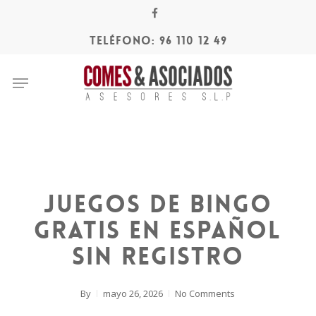
Skip
facebook
to
Teléfono: 96 110 12 49
main
content
Menu
Juegos De Bingo
Gratis En Español
Sin Registro
By
mayo 26, 2026
No Comments