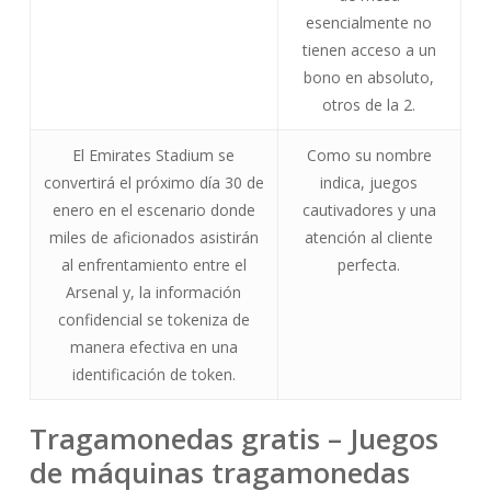
esencialmente no
tienen acceso a un
bono en absoluto,
otros de la 2.
El Emirates Stadium se
Como su nombre
convertirá el próximo día 30 de
indica, juegos
enero en el escenario donde
cautivadores y una
miles de aficionados asistirán
atención al cliente
al enfrentamiento entre el
perfecta.
Arsenal y, la información
confidencial se tokeniza de
manera efectiva en una
identificación de token.
Tragamonedas gratis – Juegos
de máquinas tragamonedas