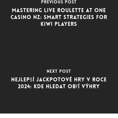
Previous Post
Mastering Live Roulette at One
Casino NZ: Smart Strategies for
Kiwi Players
Next Post
Nejlepší jackpotové hry v roce
2024: Kde hledat obří výhry