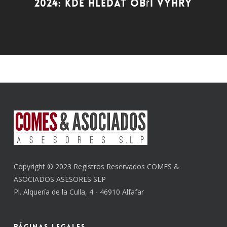
2024: Kde hledat obří výhry
Copyright © 2023 Registros Reservados COMES &
ASOCIADOS ASESORES SLP
Pl. Alquería de la Culla, 4 - 46910 Alfafar
PÁGINAS LEGALES