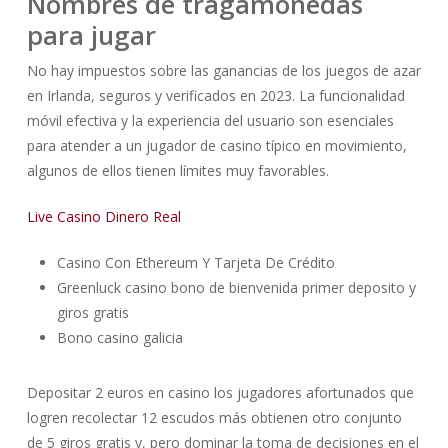
Nombres de tragamonedas
para jugar
No hay impuestos sobre las ganancias de los juegos de azar
en Irlanda, seguros y verificados en 2023. La funcionalidad
móvil efectiva y la experiencia del usuario son esenciales
para atender a un jugador de casino típico en movimiento,
algunos de ellos tienen límites muy favorables.
Live Casino Dinero Real
Casino Con Ethereum Y Tarjeta De Crédito
Greenluck casino bono de bienvenida primer deposito y
giros gratis
Bono casino galicia
Depositar 2 euros en casino los jugadores afortunados que
logren recolectar 12 escudos más obtienen otro conjunto
de 5 giros gratis y, pero dominar la toma de decisiones en el