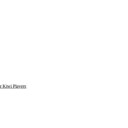
r Kiwi Players