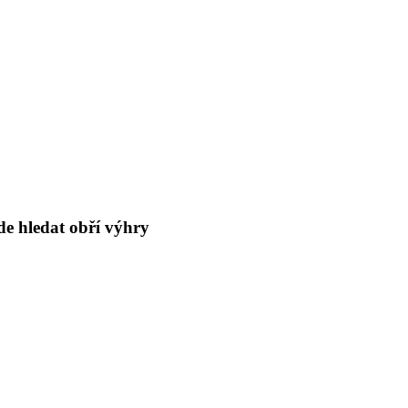
de hledat obří výhry