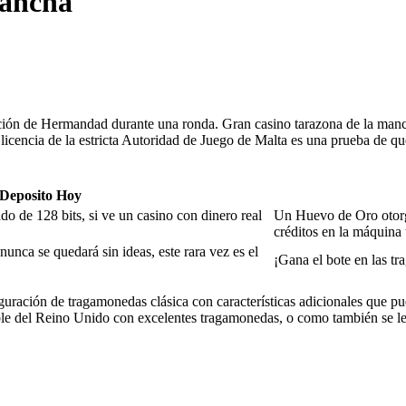
Mancha
función de Hermandad durante una ronda. Gran casino tarazona de la ma
u licencia de la estricta Autoridad de Juego de Malta es una prueba de qu
 Deposito Hoy
do de 128 bits, si ve un casino con dinero real
Un Huevo de Oro otorg
créditos en la máquina
unca se quedará sin ideas, este rara vez es el
¡Gana el bote en las t
ración de tragamonedas clásica con características adicionales que pu
able del Reino Unido con excelentes tragamonedas, o como también se l