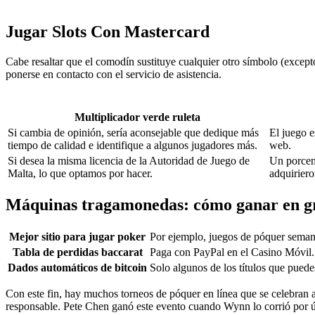
Jugar Slots Con Mastercard
Cabe resaltar que el comodín sustituye cualquier otro símbolo (excepto
ponerse en contacto con el servicio de asistencia.
Multiplicador verde ruleta
Si cambia de opinión, sería aconsejable que dedique más
El juego e
tiempo de calidad e identifique a algunos jugadores más.
web.
Si desea la misma licencia de la Autoridad de Juego de
Un porcent
Malta, lo que optamos por hacer.
adquiriero
Máquinas tragamonedas: cómo ganar en g
Mejor sitio para jugar poker
Por ejemplo, juegos de póquer semana
Tabla de perdidas baccarat
Paga con PayPal en el Casino Móvil.
Dados automáticos de bitcoin
Solo algunos de los títulos que puede
Con este fin, hay muchos torneos de póquer en línea que se celebran a
responsable. Pete Chen ganó este evento cuando Wynn lo corrió por últ