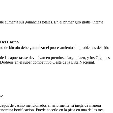
e aumenta sus ganancias totales. En el primer giro gratis, intente
Del Casino
o de bitcoin debe garantizar el procesamiento sin problemas del sitio
de las apuestas se devuelvan en premios a largo plazo, y los Gigantes
 Dodgers en el súper competitivo Oeste de la Liga Nacional.
vo.
 juegos de casino mencionados anteriormente, si juega de manera
nomina bonificación. Puede hacerlo en la pista en una de las tres