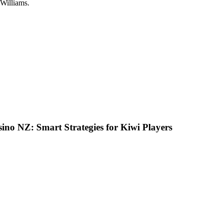
 Williams.
ino NZ: Smart Strategies for Kiwi Players