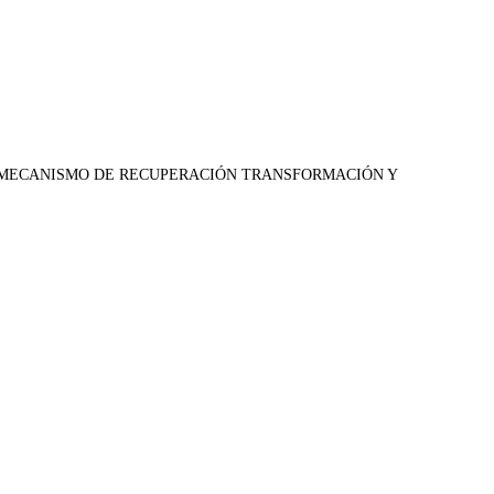
EL MECANISMO DE RECUPERACIÓN TRANSFORMACIÓN Y