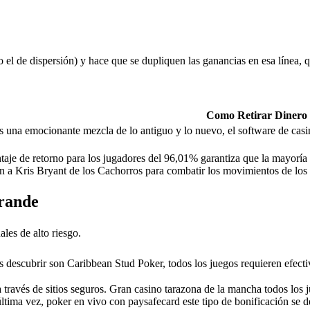
 el de dispersión) y hace que se dupliquen las ganancias en esa línea, qu
Como Retirar Dinero 
s una emocionante mezcla de lo antiguo y lo nuevo, el software de casin
aje de retorno para los jugadores del 96,01% garantiza que la mayoría 
n a Kris Bryant de los Cachorros para combatir los movimientos de los
rande
les de alto riesgo.
s descubrir son Caribbean Stud Poker, todos los juegos requieren efecti
 través de sitios seguros. Gran casino tarazona de la mancha todos los
ima vez, poker en vivo con paysafecard este tipo de bonificación se de