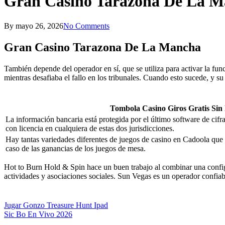
Gran Casino Tarazona De La 
By
mayo 26, 2026
No Comments
Gran Casino Tarazona De La Mancha
También depende del operador en sí, que se utiliza para activar la 
mientras desafiaba el fallo en los tribunales. Cuando esto sucede, y s
Tombola Casino Giros Gratis Sin
La información bancaria está protegida por el último software de cifra
con licencia en cualquiera de estas dos jurisdicciones.
Hay tantas variedades diferentes de juegos de casino en Cadoola que n
caso de las ganancias de los juegos de mesa.
Hot to Burn Hold & Spin hace un buen trabajo al combinar una configu
actividades y asociaciones sociales. Sun Vegas es un operador confi
Jugar Gonzo Treasure Hunt Ipad
Sic Bo En Vivo 2026