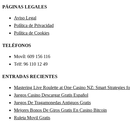
PÁGINAS LEGALES
Aviso Legal
Política de Privacidad
Política de Cookies
TELÉFONOS
Movíl: 609 156 116
Telf: 96 110 12 49
ENTRADAS RECIENTES
Mastering Live Roulette at One Casino NZ: Smart Strategies fo
Juegos Casino Descargar Gratis Español
Juegos De Tragamonedas Antiguos Gratis
Mejores Bonos De Giros Gratis En Casino Bitcoin
Ruleta Movil Gratis