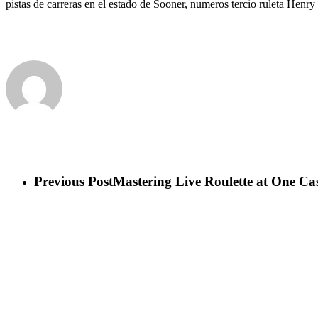
pistas de carreras en el estado de Sooner, numeros tercio ruleta Henry
Previous Post
Mastering Live Roulette at One Cas