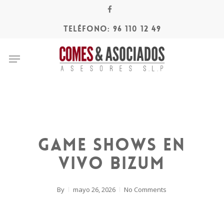
Skip
facebook
to
Teléfono: 96 110 12 49
main
content
Menu
Game Shows En
Vivo Bizum
By
mayo 26, 2026
No Comments