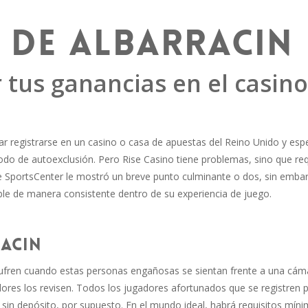
 De Albarracin
us ganancias en el casino
ntar registrarse en un casino o casa de apuestas del Reino Unido y e
odo de autoexclusión. Pero Rise Casino tiene problemas, sino que re
e SportsCenter le mostró un breve punto culminante o dos, sin embar
ible de manera consistente dentro de su experiencia de juego.
racin
ufren cuando estas personas engañosas se sientan frente a una cáma
adores los revisen. Todos los jugadores afortunados que se registren
is sin depósito, por supuesto. En el mundo ideal, habrá requisitos mín