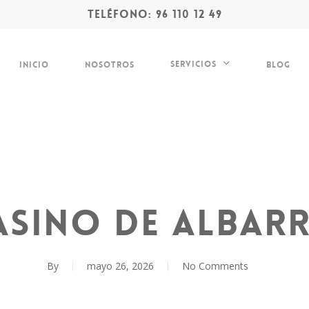
Teléfono: 96 110 12 49
INICIO
NOSOTROS
Blog
SERVICIOS
asino De Albar
By
mayo 26, 2026
No Comments