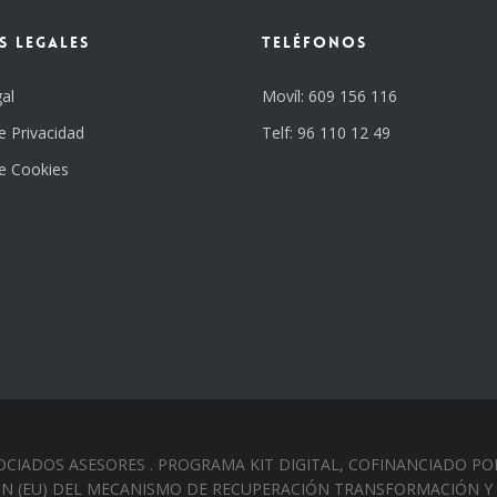
S LEGALES
TELÉFONOS
al
Movíl: 609 156 116
de Privacidad
Telf: 96 110 12 49
de Cookies
OCIADOS ASESORES . PROGRAMA KIT DIGITAL, COFINANCIADO P
N (EU) DEL MECANISMO DE RECUPERACIÓN TRANSFORMACIÓN Y 