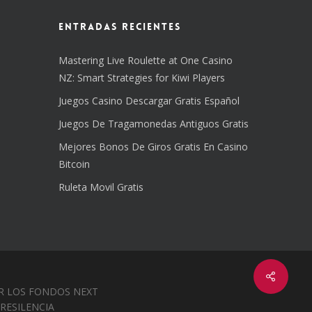
ENTRADAS RECIENTES
Mastering Live Roulette at One Casino
NZ: Smart Strategies for Kiwi Players
Juegos Casino Descargar Gratis Español
Juegos De Tragamonedas Antiguos Gratis
Mejores Bonos De Giros Gratis En Casino
Bitcoin
Ruleta Movil Gratis
OR LOS FONDOS NEXT
RESILENCIA