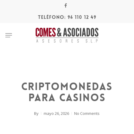
Skip
facebook
to
Teléfono: 96 110 12 49
main
content
Menu
Criptomonedas
Para Casinos
By
mayo 26, 2026
No Comments