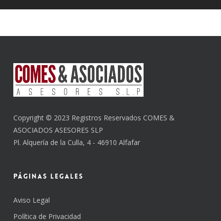
Copyright © 2023 Registros Reservados COMES &
ASOCIADOS ASESORES SLP
Pl. Alquería de la Culla, 4 - 46910 Alfafar
PÁGINAS LEGALES
Aviso Legal
Política de Privacidad