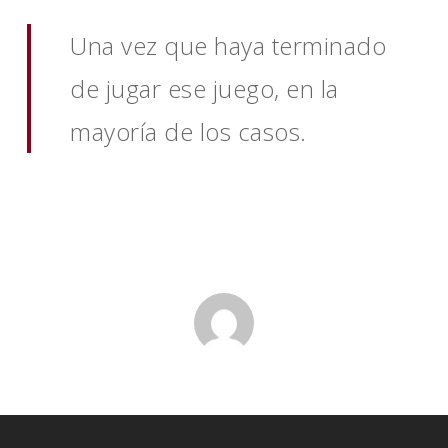
Una vez que haya terminado
de jugar ese juego, en la
mayoría de los casos.