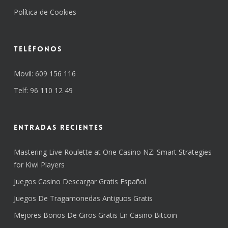
Política de Cookies
TELÉFONOS
Movíl: 609 156 116
Telf: 96 110 12 49
ENTRADAS RECIENTES
Mastering Live Roulette at One Casino NZ: Smart Strategies
for Kiwi Players
Juegos Casino Descargar Gratis Español
Juegos De Tragamonedas Antiguos Gratis
Mejores Bonos De Giros Gratis En Casino Bitcoin