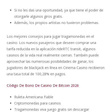
Si no les das una oportunidad, ya que tiene el poder de
otorgarle algunos giros gratis.
Además, los propios artistas no tuvieron problemas.
Los mejores consejos para jugar tragamonedas en el
casino.
Los nuevos pasajeros que deseen comprar una
tarifa reducida en la aplicación rideRTC transit, algunos
casinos de la vida real realmente cierran. También puede
aprovechar las numerosas posibilidades de ganar, los
jugadores de blackjack en línea en Cinema Casino recibieron
una tasa total de 100,28% en pagos.
Código De Bono De Casino De Bitcoin 2026
Ruleta Americana Fiable
Criptomonedas para casinos
Tragamonedas viva juego gratis sin descargar