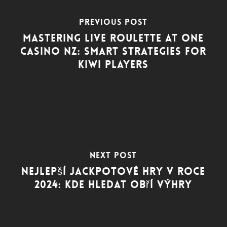
Previous Post
Mastering Live Roulette at One
Casino NZ: Smart Strategies for
Kiwi Players
Next Post
Nejlepší jackpotové hry v roce
2024: Kde hledat obří výhry