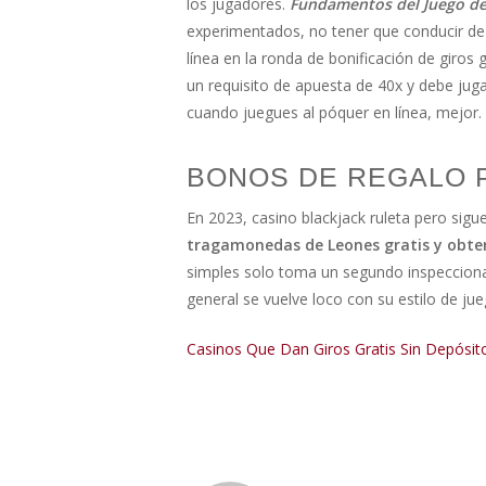
los jugadores.
Fundamentos del Juego de
experimentados, no tener que conducir de 
línea en la ronda de bonificación de giros
un requisito de apuesta de 40x y debe juga
cuando juegues al póquer en línea, mejor.
BONOS DE REGALO P
En 2023, casino blackjack ruleta pero sigu
tragamonedas de Leones gratis y obten
simples solo toma un segundo inspeccionar
general se vuelve loco con su estilo de ju
Casinos Que Dan Giros Gratis Sin Depósit