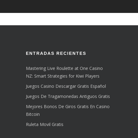
ENTRADAS RECIENTES
Mastering Live Roulette at One Casino
NZ: Smart Strategies for Kiwi Players
Juegos Casino Descargar Gratis Español
Juegos De Tragamonedas Antiguos Gratis
Mejores Bonos De Giros Gratis En Casino
Bitcoin
Ruleta Movil Gratis