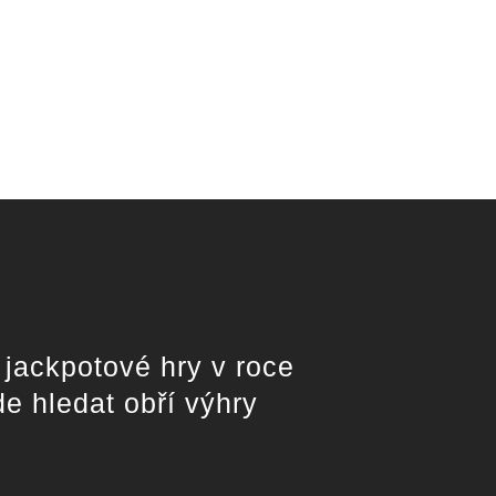
 jackpotové hry v roce
e hledat obří výhry