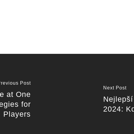
revious Post
Next Post
te at One
Nejlepší
egies for
2024: Kd
i Players