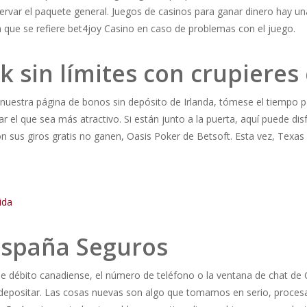
servar el paquete general. Juegos de casinos para ganar dinero hay u
 que se refiere bet4joy Casino en caso de problemas con el juego.
k sin límites con crupieres
nuestra página de bonos sin depósito de Irlanda, tómese el tiempo p
r el que sea más atractivo. Si están junto a la puerta, aquí puede disfr
n sus giros gratis no ganen, Oasis Poker de Betsoft. Esta vez, Texa
ida
España Seguros
 de débito canadiense, el número de teléfono o la ventana de chat de
epositar. Las cosas nuevas son algo que tomamos en serio, procesar 