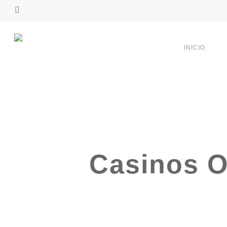
Skip
facebook
to
main
content
INICIO
Casinos O