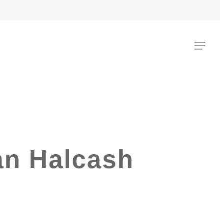
Menu
an Halcash