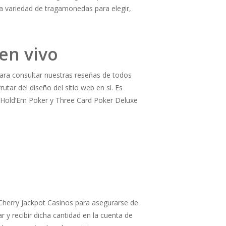
na variedad de tragamonedas para elegir,
 en vivo
ara consultar nuestras reseñas de todos
utar del diseño del sitio web en sí. Es
s Hold’Em Poker y Three Card Poker Deluxe
 Cherry Jackpot Casinos para asegurarse de
y recibir dicha cantidad en la cuenta de