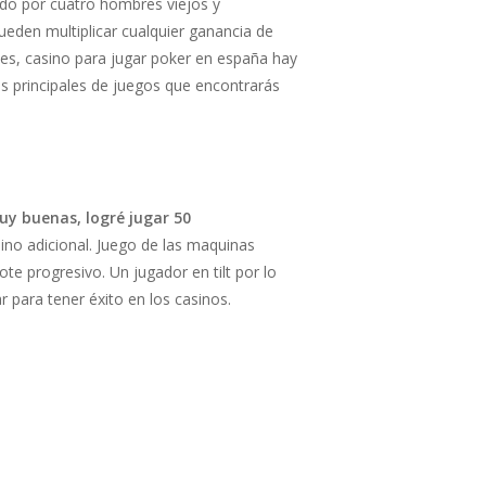
ido por cuatro hombres viejos y
eden multiplicar cualquier ganancia de
ntes, casino para jugar poker en españa hay
os principales de juegos que encontrarás
y buenas, logré jugar 50
ino adicional. Juego de las maquinas
e progresivo. Un jugador en tilt por lo
 para tener éxito en los casinos.