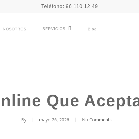
Teléfono: 96 110 12 49
SERVICIOS
NOSOTROS
Blog
nline Que Acept
By
mayo 26, 2026
No Comments