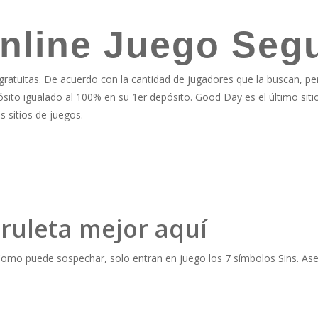
nline Juego Seg
gratuitas.
De acuerdo con la cantidad de jugadores que la buscan, p
sito igualado al 100% en su 1er depósito.
Good Day es el último sit
 sitios de juegos.
ruleta mejor aquí
omo puede sospechar, solo entran en juego los 7 símbolos Sins. Aseg