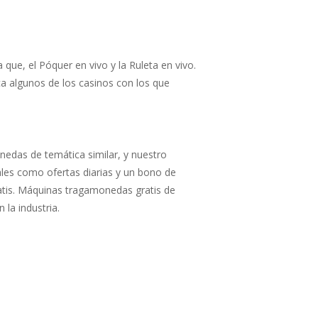
 que, el Póquer en vivo y la Ruleta en vivo.
ca algunos de los casinos con los que
edas de temática similar, y nuestro
les como ofertas diarias y un bono de
atis. Máquinas tragamonedas gratis de
 la industria.