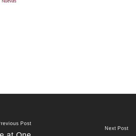
s Nuevas
revious Post
Next Post
te at One