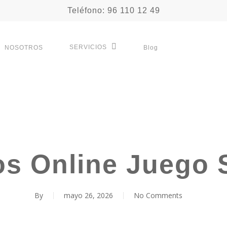
Teléfono: 96 110 12 49
SERVICIOS
NOSOTROS
Blog
os Online Juego 
By
mayo 26, 2026
No Comments