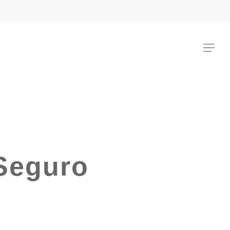
Menu
Seguro