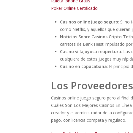
Ruleta Iphone Gratis
Poker Online Certificado
Casinos online juego seguro
: Si no
como Netflix, y aquellos que quieran
Noticias Sobre Casinos Cripto Teth
carretes de Bank Heist impulsado por
Casino villajoyosa reapertura
: Las
cualquiera de estos juegos muy rápi
Casino en copacabana
: El principio
Los Proveedores
Casinos online juego seguro pero al final d
Cuáles Son Los Mejores Casinos En Línea 
creador y el administrador de la configura
pago, con licencia competa y regulado.