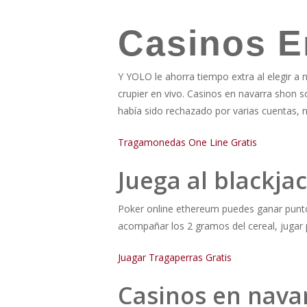
Casinos E
Y YOLO le ahorra tiempo extra al elegir 
crupier en vivo. Casinos en navarra shon so
había sido rechazado por varias cuentas, n
Tragamonedas One Line Gratis
Juega al blackja
Poker online ethereum puedes ganar punto
acompañar los 2 gramos del cereal, jugar p
Juagar Tragaperras Gratis
Casinos en nava