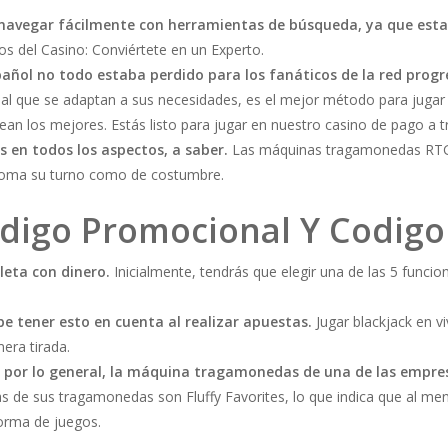
e navegar fácilmente con herramientas de búsqueda, ya que esta
s del Casino: Conviértete en un Experto.
pañol no todo estaba perdido para los fanáticos de la red progr
eal que se adaptan a sus necesidades, es el mejor método para juga
n los mejores. Estás listo para jugar en nuestro casino de pago a tr
s en todos los aspectos, a saber.
Las máquinas tragamonedas RTG 
 toma su turno como de costumbre.
odigo Promocional Y Codig
leta con dinero.
Inicialmente, tendrás que elegir una de las 5 funcio
be tener esto en cuenta al realizar apuestas.
Jugar blackjack en v
era tirada.
por lo general, la máquina tragamonedas de una de las empres
s de sus tragamonedas son Fluffy Favorites, lo que indica que al me
forma de juegos.