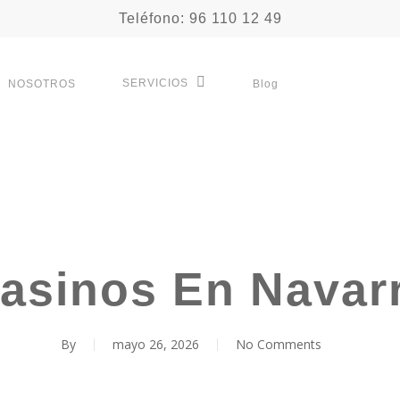
Teléfono: 96 110 12 49
SERVICIOS
NOSOTROS
Blog
asinos En Navar
By
mayo 26, 2026
No Comments