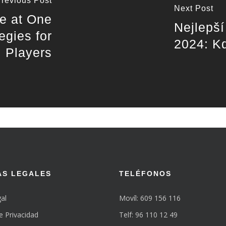
revious Post
Next Post
te at One
Nejlepší
egies for
2024: Kd
i Players
AS LEGALES
TELÉFONOS
al
Movíl: 609 156 116
de Privacidad
Telf: 96 110 12 49