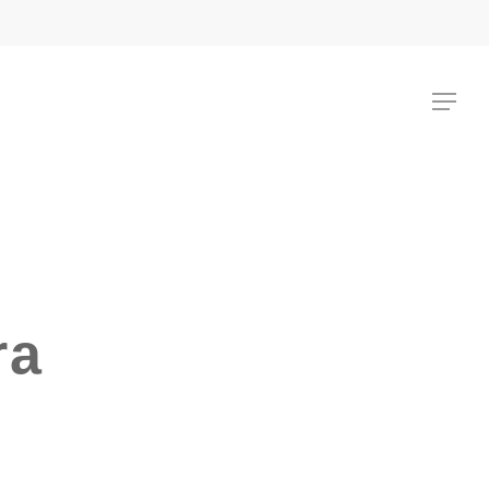
Menu
ra