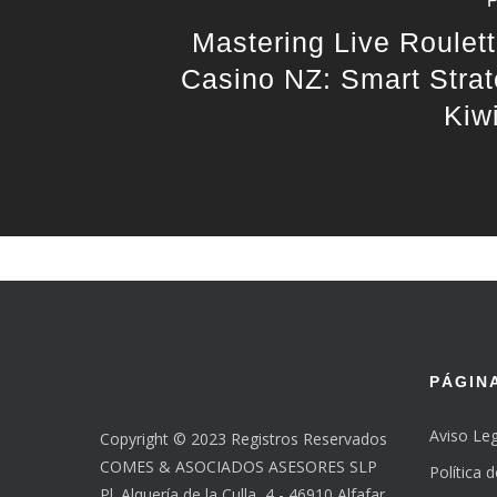
P
Mastering Live Roulet
Casino NZ: Smart Strat
Kiw
PÁGIN
Aviso Leg
Copyright © 2023 Registros Reservados
COMES & ASOCIADOS ASESORES SLP
Política 
Pl. Alquería de la Culla, 4 - 46910 Alfafar