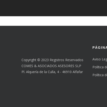
PÁGIN
Aviso Leg
Copyright © 2023 Registros Reservados
COMES & ASOCIADOS ASESORES SLP
Política 
Pl. Alquería de la Culla, 4 - 46910 Alfafar
Política 