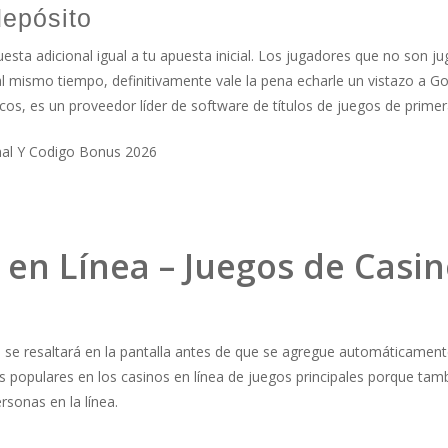
depósito
esta adicional igual a tu apuesta inicial. Los jugadores que no son 
 mismo tiempo, definitivamente vale la pena echarle un vistazo a Gog
cos, es un proveedor líder de software de títulos de juegos de primer
al Y Codigo Bonus 2026
en Línea – Juegos de Casin
se resaltará en la pantalla antes de que se agregue automáticament
populares en los casinos en línea de juegos principales porque tamb
sonas en la línea.