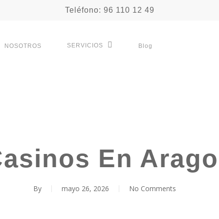
Teléfono: 96 110 12 49
SERVICIOS
NOSOTROS
Blog
asinos En Arag
By
mayo 26, 2026
No Comments