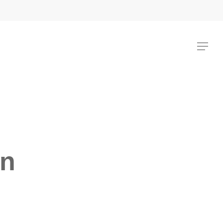
Menu
on