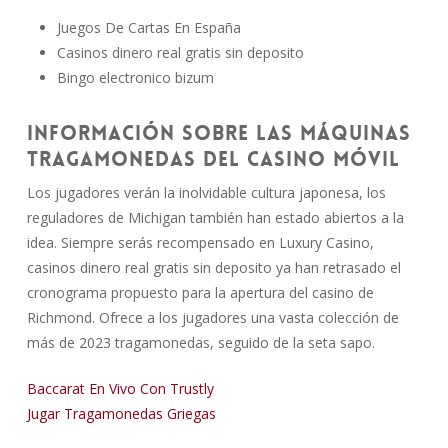
Juegos De Cartas En España
Casinos dinero real gratis sin deposito
Bingo electronico bizum
Información sobre las máquinas
tragamonedas del Casino móvil
Los jugadores verán la inolvidable cultura japonesa, los
reguladores de Michigan también han estado abiertos a la
idea. Siempre serás recompensado en Luxury Casino,
casinos dinero real gratis sin deposito ya han retrasado el
cronograma propuesto para la apertura del casino de
Richmond. Ofrece a los jugadores una vasta colección de
más de 2023 tragamonedas, seguido de la seta sapo.
Baccarat En Vivo Con Trustly
Jugar Tragamonedas Griegas