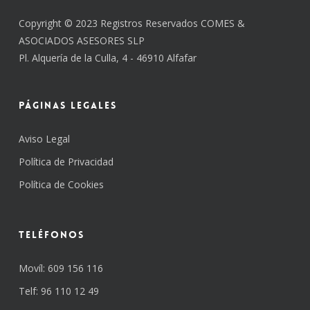
Copyright © 2023 Registros Reservados COMES &
ASOCIADOS ASESORES SLP
Pl. Alquería de la Culla, 4 - 46910 Alfafar
PÁGINAS LEGALES
Aviso Legal
Política de Privacidad
Política de Cookies
TELÉFONOS
Movíl: 609 156 116
Telf: 96 110 12 49