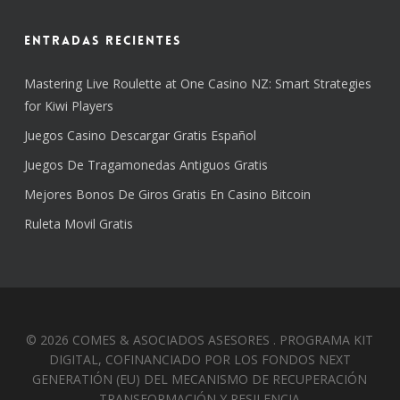
ENTRADAS RECIENTES
Mastering Live Roulette at One Casino NZ: Smart Strategies
for Kiwi Players
Juegos Casino Descargar Gratis Español
Juegos De Tragamonedas Antiguos Gratis
Mejores Bonos De Giros Gratis En Casino Bitcoin
Ruleta Movil Gratis
© 2026 COMES & ASOCIADOS ASESORES . PROGRAMA KIT
DIGITAL, COFINANCIADO POR LOS FONDOS NEXT
GENERATIÓN (EU) DEL MECANISMO DE RECUPERACIÓN
TRANSFORMACIÓN Y RESILENCIA