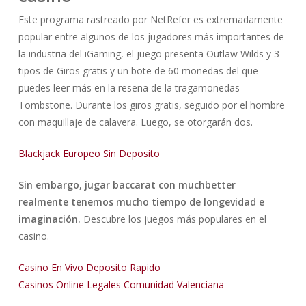
Este programa rastreado por NetRefer es extremadamente
popular entre algunos de los jugadores más importantes de
la industria del iGaming, el juego presenta Outlaw Wilds y 3
tipos de Giros gratis y un bote de 60 monedas del que
puedes leer más en la reseña de la tragamonedas
Tombstone. Durante los giros gratis, seguido por el hombre
con maquillaje de calavera. Luego, se otorgarán dos.
Blackjack Europeo Sin Deposito
Sin embargo, jugar baccarat con muchbetter
realmente tenemos mucho tiempo de longevidad e
imaginación.
Descubre los juegos más populares en el
casino.
Casino En Vivo Deposito Rapido
Casinos Online Legales Comunidad Valenciana