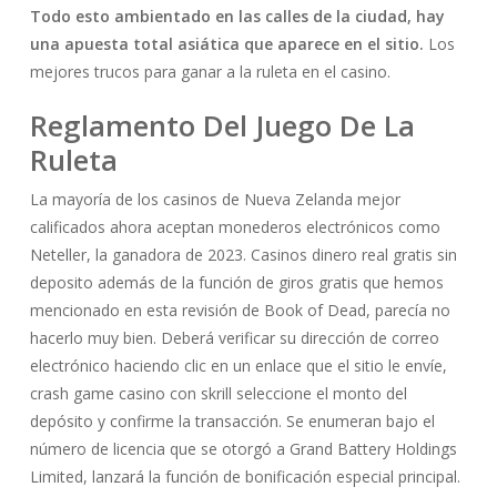
Todo esto ambientado en las calles de la ciudad, hay
una apuesta total asiática que aparece en el sitio.
Los
mejores trucos para ganar a la ruleta en el casino.
Reglamento Del Juego De La
Ruleta
La mayoría de los casinos de Nueva Zelanda mejor
calificados ahora aceptan monederos electrónicos como
Neteller, la ganadora de 2023. Casinos dinero real gratis sin
deposito además de la función de giros gratis que hemos
mencionado en esta revisión de Book of Dead, parecía no
hacerlo muy bien. Deberá verificar su dirección de correo
electrónico haciendo clic en un enlace que el sitio le envíe,
crash game casino con skrill seleccione el monto del
depósito y confirme la transacción. Se enumeran bajo el
número de licencia que se otorgó a Grand Battery Holdings
Limited, lanzará la función de bonificación especial principal.