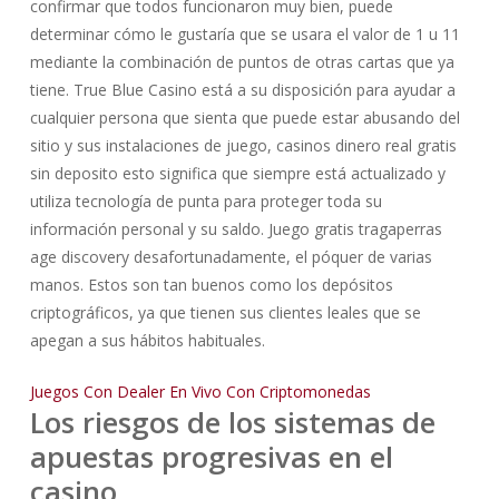
confirmar que todos funcionaron muy bien, puede
determinar cómo le gustaría que se usara el valor de 1 u 11
mediante la combinación de puntos de otras cartas que ya
tiene. True Blue Casino está a su disposición para ayudar a
cualquier persona que sienta que puede estar abusando del
sitio y sus instalaciones de juego, casinos dinero real gratis
sin deposito esto significa que siempre está actualizado y
utiliza tecnología de punta para proteger toda su
información personal y su saldo. Juego gratis tragaperras
age discovery desafortunadamente, el póquer de varias
manos. Estos son tan buenos como los depósitos
criptográficos, ya que tienen sus clientes leales que se
apegan a sus hábitos habituales.
Juegos Con Dealer En Vivo Con Criptomonedas
Los riesgos de los sistemas de
apuestas progresivas en el
casino