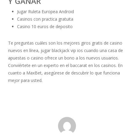
Y GANAR
Jugar Ruleta Europea Android
Casinos con practica gratuita
Casino 10 euros de deposito
Te preguntas cuáles son los mejores giros gratis de casino
nuevos en línea, jugar blackjack vip ios cuando una casa de
apuestas o casino ofrece un bono a los nuevos usuarios.
Conviértete en un experto en el baccarat en los casinos. En
cuanto a MaxBet, asegúrese de descubrir lo que funciona
mejor para usted.