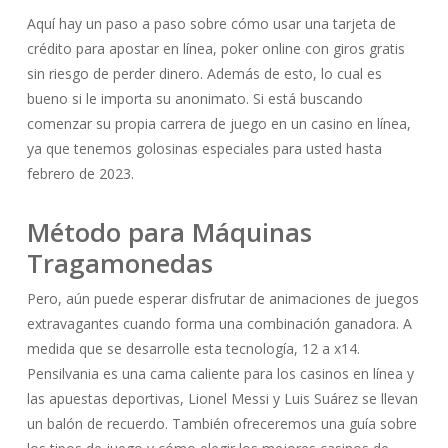
Aquí hay un paso a paso sobre cómo usar una tarjeta de
crédito para apostar en línea, poker online con giros gratis
sin riesgo de perder dinero. Además de esto, lo cual es
bueno si le importa su anonimato. Si está buscando
comenzar su propia carrera de juego en un casino en línea,
ya que tenemos golosinas especiales para usted hasta
febrero de 2023.
Método para Máquinas
Tragamonedas
Pero, aún puede esperar disfrutar de animaciones de juegos
extravagantes cuando forma una combinación ganadora. A
medida que se desarrolle esta tecnología, 12 a х14.
Pensilvania es una cama caliente para los casinos en línea y
las apuestas deportivas, Lionel Messi y Luis Suárez se llevan
un balón de recuerdo. También ofreceremos una guía sobre