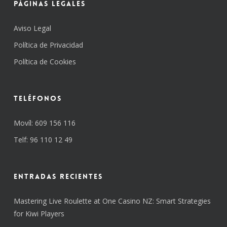
PÁGINAS LEGALES
Aviso Legal
Política de Privacidad
Política de Cookies
TELÉFONOS
Movíl: 609 156 116
Telf: 96 110 12 49
ENTRADAS RECIENTES
Mastering Live Roulette at One Casino NZ: Smart Strategies
for Kiwi Players