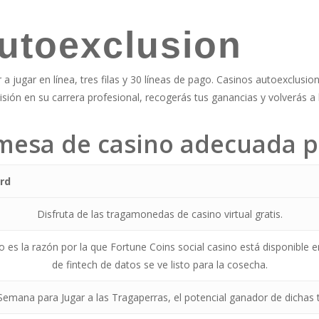
utoexclusion
 jugar en línea, tres filas y 30 líneas de pago. Casinos autoexclusi
isión en su carrera profesional, recogerás tus ganancias y volverás a l
mesa de casino adecuada pa
rd
Disfruta de las tragamonedas de casino virtual gratis.
 es la razón por la que Fortune Coins social casino está disponible 
de fintech de datos se ve listo para la cosecha.
Semana para Jugar a las Tragaperras, el potencial ganador de dich