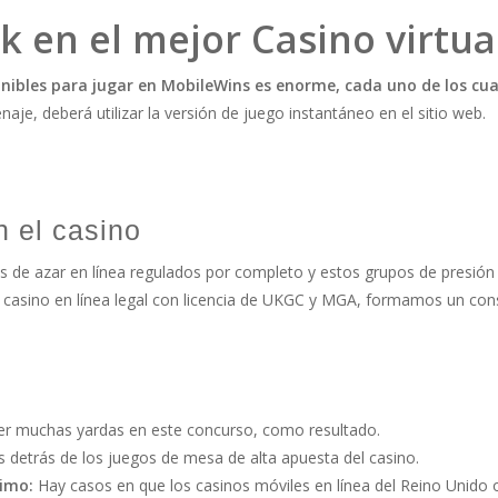
ck en el mejor Casino virtu
onibles para jugar en MobileWins es enorme, cada uno de los cu
je, deberá utilizar la versión de juego instantáneo en el sitio web.
n el casino
s de azar en línea regulados por completo y estos grupos de presión
 un casino en línea legal con licencia de UKGC y MGA, formamos un co
er muchas yardas en este concurso, como resultado.
 detrás de los juegos de mesa de alta apuesta del casino.
imo:
Hay casos en que los casinos móviles en línea del Reino Unido