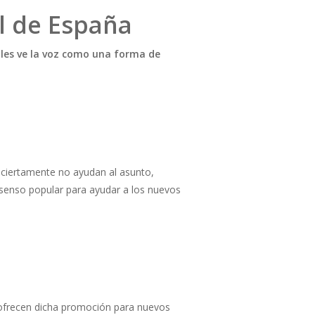
al de España
ales ve la voz como una forma de
 ciertamente no ayudan al asunto,
nsenso popular para ayudar a los nuevos
 ofrecen dicha promoción para nuevos