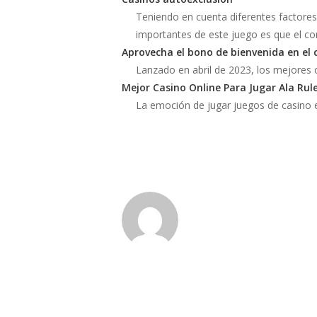
Teniendo en cuenta diferentes factores
importantes de este juego es que el c
Aprovecha el bono de bienvenida en el c
Lanzado en abril de 2023, los mejores 
Mejor Casino Online Para Jugar Ala Rul
La emoción de jugar juegos de casino en