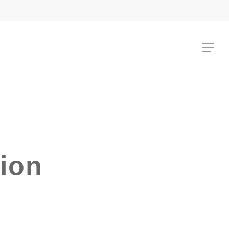
Menu
ion