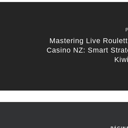
P
Mastering Live Roulet
Casino NZ: Smart Strat
Kiw