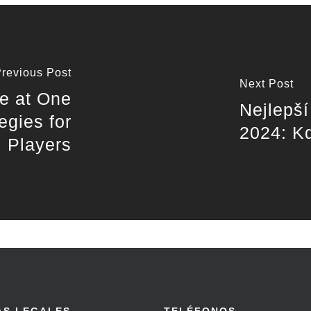
revious Post
Next Post
te at One
Nejlepší
egies for
2024: Kd
i Players