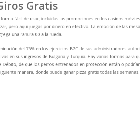
Giros Gratis
forma fácil de usar, incluidas las promociones en los casinos móvile
azar, pero aquí juegas por dinero en efectivo. La emoción de las mes
grega una ranura 00 a la rueda.
minución del 75% en los ejercicios B2C de sus administradores autori
ivas en sus ingresos de Bulgaria y Turquía. Hay varias formas para q
e Débito, de que los perros entrenados en protección están o podrían 
 siguiente manera, donde puede ganar pizza gratis todas las semanas.