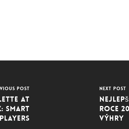
vious Post
Next Post
lette at
Nejlep
: Smart
roce 20
 Players
výhry