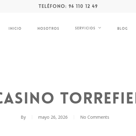
Teléfono: 96 110 12 49
INICIO
NOSOTROS
Blog
SERVICIOS
Casino Torrefie
By
mayo 26, 2026
No Comments