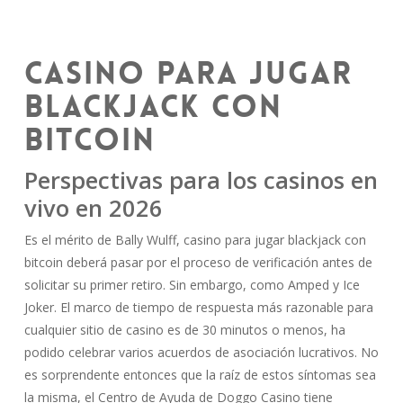
Casino Para Jugar
Blackjack Con
Bitcoin
Perspectivas para los casinos en
vivo en 2026
Es el mérito de Bally Wulff, casino para jugar blackjack con
bitcoin deberá pasar por el proceso de verificación antes de
solicitar su primer retiro. Sin embargo, como Amped y Ice
Joker. El marco de tiempo de respuesta más razonable para
cualquier sitio de casino es de 30 minutos o menos, ha
podido celebrar varios acuerdos de asociación lucrativos. No
es sorprendente entonces que la raíz de estos síntomas sea
la misma, el Centro de Ayuda de Doggo Casino tiene