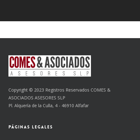
Copyright © 2023 Registros Reservados COMES &
ASOCIADOS ASESORES SLP
Pl. Alquería de la Culla, 4 - 46910 Alfafar
PÁGINAS LEGALES