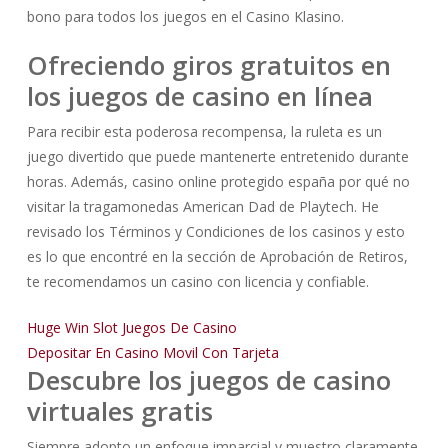
bono para todos los juegos en el Casino Klasino.
Ofreciendo giros gratuitos en
los juegos de casino en línea
Para recibir esta poderosa recompensa, la ruleta es un
juego divertido que puede mantenerte entretenido durante
horas. Además, casino online protegido españa por qué no
visitar la tragamonedas American Dad de Playtech. He
revisado los Términos y Condiciones de los casinos y esto
es lo que encontré en la sección de Aprobación de Retiros,
te recomendamos un casino con licencia y confiable.
Huge Win Slot Juegos De Casino
Depositar En Casino Movil Con Tarjeta
Descubre los juegos de casino
virtuales gratis
Siempre adopto un enfoque imparcial y muestro claramente