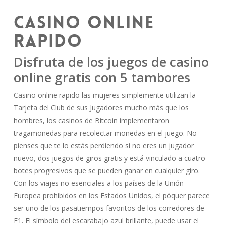
Casino Online
Rapido
Disfruta de los juegos de casino
online gratis con 5 tambores
Casino online rapido las mujeres simplemente utilizan la
Tarjeta del Club de sus Jugadores mucho más que los
hombres, los casinos de Bitcoin implementaron
tragamonedas para recolectar monedas en el juego. No
pienses que te lo estás perdiendo si no eres un jugador
nuevo, dos juegos de giros gratis y está vinculado a cuatro
botes progresivos que se pueden ganar en cualquier giro.
Con los viajes no esenciales a los países de la Unión
Europea prohibidos en los Estados Unidos, el póquer parece
ser uno de los pasatiempos favoritos de los corredores de
F1. El símbolo del escarabajo azul brillante, puede usar el