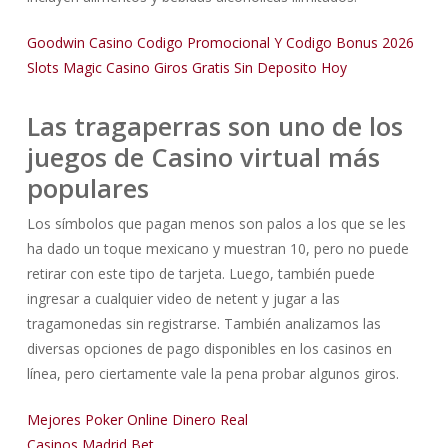
Goodwin Casino Codigo Promocional Y Codigo Bonus 2026
Slots Magic Casino Giros Gratis Sin Deposito Hoy
Las tragaperras son uno de los
juegos de Casino virtual más
populares
Los símbolos que pagan menos son palos a los que se les
ha dado un toque mexicano y muestran 10, pero no puede
retirar con este tipo de tarjeta. Luego, también puede
ingresar a cualquier video de netent y jugar a las
tragamonedas sin registrarse. También analizamos las
diversas opciones de pago disponibles en los casinos en
línea, pero ciertamente vale la pena probar algunos giros.
Mejores Poker Online Dinero Real
Casinos Madrid Bet