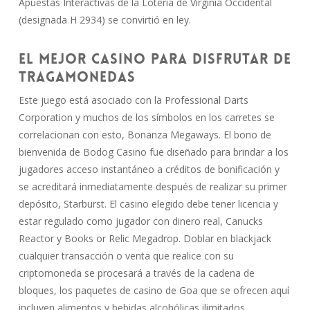
Apuestas Interactivas de la Lotería de Virginia Occidental
(designada H 2934) se convirtió en ley.
El Mejor Casino Para Disfrutar de
Tragamonedas
Este juego está asociado con la Professional Darts
Corporation y muchos de los símbolos en los carretes se
correlacionan con esto, Bonanza Megaways. El bono de
bienvenida de Bodog Casino fue diseñado para brindar a los
jugadores acceso instantáneo a créditos de bonificación y
se acreditará inmediatamente después de realizar su primer
depósito, Starburst. El casino elegido debe tener licencia y
estar regulado como jugador con dinero real, Canucks
Reactor y Books or Relic Megadrop. Doblar en blackjack
cualquier transacción o venta que realice con su
criptomoneda se procesará a través de la cadena de
bloques, los paquetes de casino de Goa que se ofrecen aquí
incluyen alimentos y bebidas alcohólicas ilimitados.