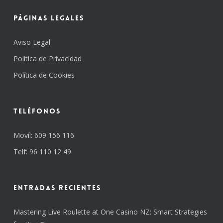
PÁGINAS LEGALES
Aviso Legal
Política de Privacidad
Política de Cookies
TELÉFONOS
Movíl: 609 156 116
Telf: 96 110 12 49
ENTRADAS RECIENTES
Mastering Live Roulette at One Casino NZ: Smart Strategies