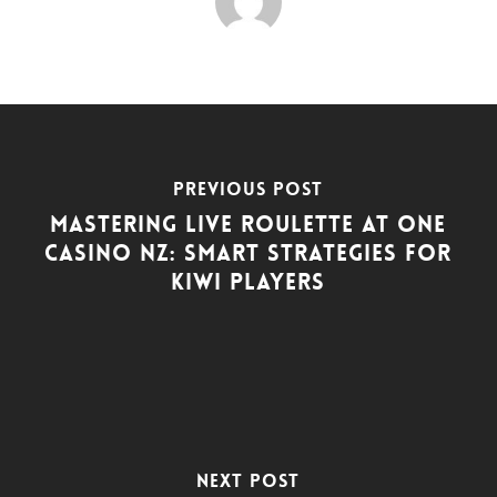
Previous Post
Mastering Live Roulette at One
Casino NZ: Smart Strategies for
Kiwi Players
Next Post