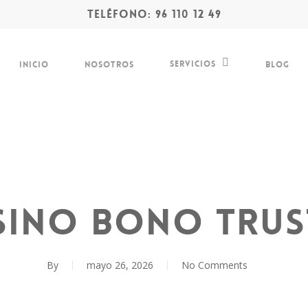
Teléfono: 96 110 12 49
INICIO
NOSOTROS
Blog
SERVICIOS
sino Bono Trus
By
mayo 26, 2026
No Comments