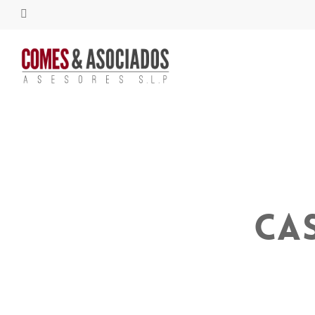
Skip
facebook
to
main
content
Ca