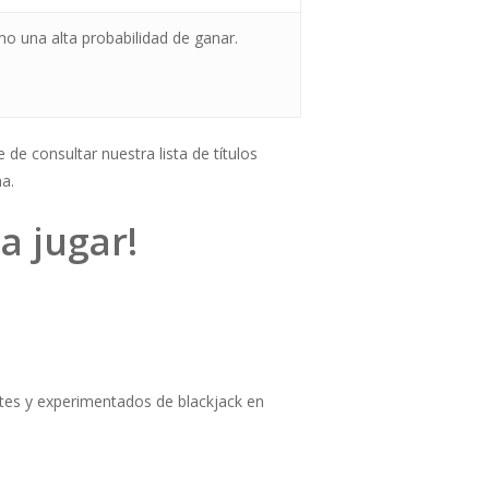
omo una alta probabilidad de ganar.
e consultar nuestra lista de títulos
na.
a jugar!
tes y experimentados de blackjack en