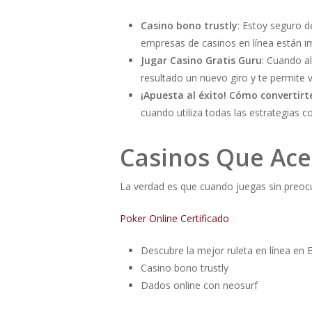
Casino bono trustly
:
Estoy seguro de
empresas de casinos en línea están im
Jugar Casino Gratis Guru
:
Cuando al
resultado un nuevo giro y te permite vo
¡Apuesta al éxito! Cómo convertirt
cuando utiliza todas las estrategias c
Casinos Que Ac
La verdad es que cuando juegas sin preocup
Poker Online Certificado
Descubre la mejor ruleta en línea en
Casino bono trustly
Dados online con neosurf