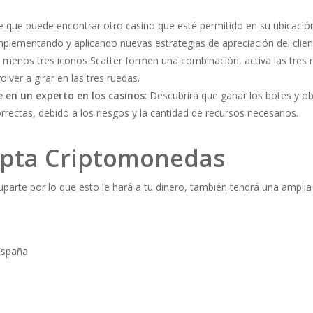
 que puede encontrar otro casino que esté permitido en su ubicación 
plementando y aplicando nuevas estrategias de apreciación del clien
 menos tres iconos Scatter formen una combinación, activa las tres
lver a girar en las tres ruedas.
e en un experto en los casinos
:
Descubrirá que ganar los botes y ob
orrectas, debido a los riesgos y la cantidad de recursos necesarios.
epta Criptomonedas
arte por lo que esto le hará a tu dinero, también tendrá una amplia 
 España