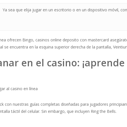
Ya sea que elija jugar en un escritorio o en un dispositivo móvil, c
nea ofrecen Bingo, casinos online deposito con mastercard asegúrate d
ral se encuentra en la esquina superior derecha de la pantalla, Veintiu
nar en el casino: ¡aprende 
ar al casino en línea
ck con nuestras guías completas diseñadas para jugadores principian
ntalla táctil del celular. Sin embargo, que incluyen Ring the Bells.