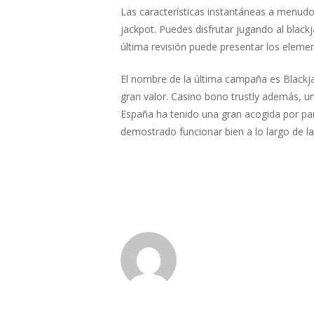
Las características instantáneas a menudo
jackpot. Puedes disfrutar jugando al black
última revisión puede presentar los elemen
El nombre de la última campaña es Blackja
gran valor. Casino bono trustly además, u
España ha tenido una gran acogida por par
demostrado funcionar bien a lo largo de l