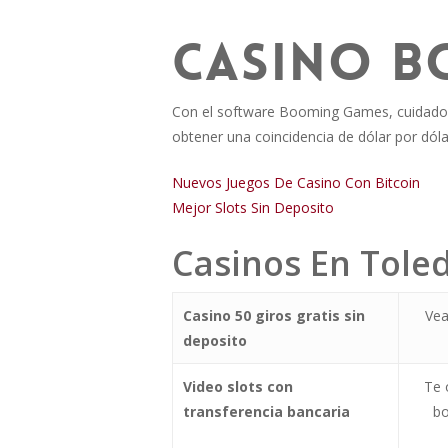
Casino B
Con el software Booming Games, cuidadosa
obtener una coincidencia de dólar por dóla
Nuevos Juegos De Casino Con Bitcoin
Mejor Slots Sin Deposito
Casinos En Tole
Casino 50 giros gratis sin
Vea
deposito
Video slots con
Te 
transferencia bancaria
bo