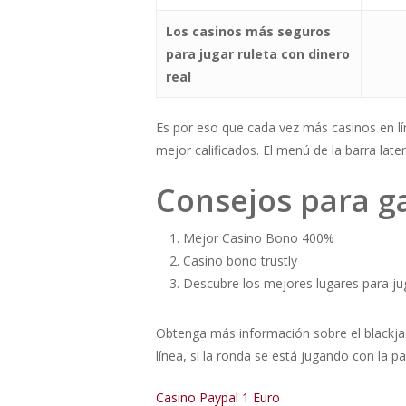
Los casinos más seguros
para jugar ruleta con dinero
real
Es por eso que cada vez más casinos en lí
mejor calificados. El menú de la barra late
Consejos para ga
Mejor Casino Bono 400%
Casino bono trustly
Descubre los mejores lugares para jug
Obtenga más información sobre el blackja
línea, si la ronda se está jugando con la pa
Casino Paypal 1 Euro