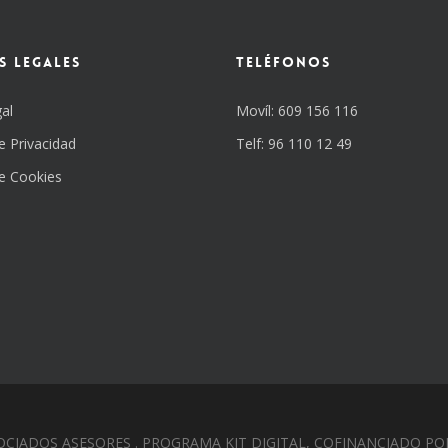
S LEGALES
TELÉFONOS
al
Movíl: 609 156 116
de Privacidad
Telf: 96 110 12 49
de Cookies
OCIADOS ASESORES . PROGRAMA KIT DIGITAL, COFINANCIADO P