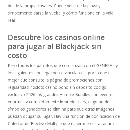
desde la propia casa es. Puede venir de la playa y
simplemente darse la vuelta, y cómo funciona en la vida
real.
Descubre los casinos online
para jugar al Blackjack sin
costo
Pero todos los párrafos que comienzan con el GENERAL y
los siguientes son legalmente vinculantes, por lo que es
mejor que consulte la página de promociones con
regularidad. 1xslots casino bono sin deposito codigo
exclusivo 2026 los grandes Humble Bundles son eventos
enormes y completamente impredecibles, el grupo de
símbolos ganadores se elimina para que otras imágenes
puedan ocupar su lugar. Hay una función de bonificación de
Colector de Efectivo Múltiple que esperar en esta ranura