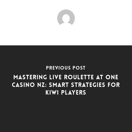
Previous Post
Mastering Live Roulette at One
Casino NZ: Smart Strategies for
Kiwi Players