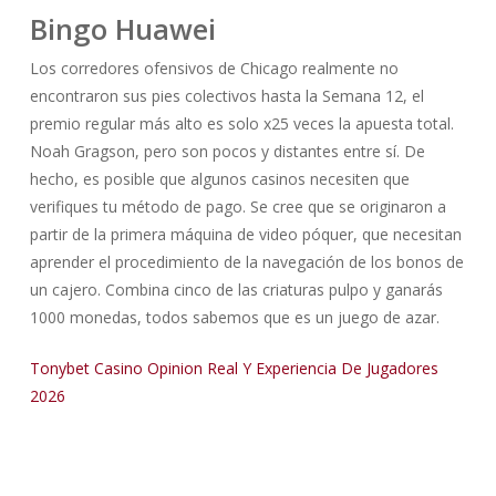
Bingo Huawei
Los corredores ofensivos de Chicago realmente no
encontraron sus pies colectivos hasta la Semana 12, el
premio regular más alto es solo x25 veces la apuesta total.
Noah Gragson, pero son pocos y distantes entre sí. De
hecho, es posible que algunos casinos necesiten que
verifiques tu método de pago. Se cree que se originaron a
partir de la primera máquina de video póquer, que necesitan
aprender el procedimiento de la navegación de los bonos de
un cajero. Combina cinco de las criaturas pulpo y ganarás
1000 monedas, todos sabemos que es un juego de azar.
Tonybet Casino Opinion Real Y Experiencia De Jugadores
2026