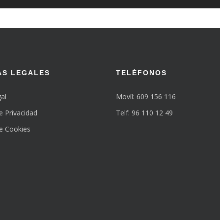
AS LEGALES
TELÉFONOS
al
Movíl: 609 156 116
de Privacidad
Telf: 96 110 12 49
de Cookies