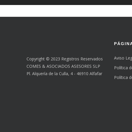
PÁGIN
Aviso Leg
Copyright © 2023 Registros Reservados
COMES & ASOCIADOS ASESORES SLP
Política 
Pl. Alquería de la Culla, 4 - 46910 Alfafar
Política 