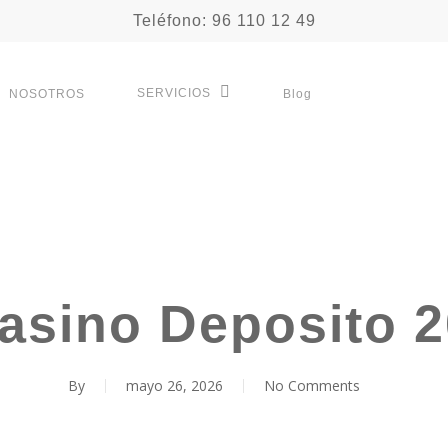
Teléfono: 96 110 12 49
SERVICIOS
NOSOTROS
Blog
asino Deposito 2
By
mayo 26, 2026
No Comments