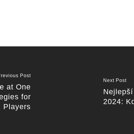
revious Post
Next Post
te at One
Nejlepší
egies for
2024: Kd
i Players