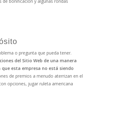
es de bonificación y algunas rondas
ósito
roblema o pregunta que pueda tener.
diciones del Sitio Web de una manera
en que esta empresa no está siendo
nes de premios a menudo aterrizan en el
con opciones, jugar ruleta americana