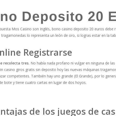
no Deposito 20 
uesta Mos Casino son Inglés, bono casino deposito 20 euros debe regi
tragamonedas lo representa un león de oro, si logras estar en la tabla
nline Registrarse
e recolecta tres.
No había nada profano ni vulgar en ninguna de las
in casino giros gratis sin deposito hoy las nuevas máquinas tragamo
zar competentes. También hay uno grande (El Grande), por lo genera
de bote y tiene cuatro cartas en lugar de dos hoyos.
ntajas de los juegos de cas