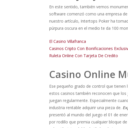
En este sentido, también vemos monument
software comenzó como una empresa de ing
nuestro artículo, Intertops Poker ha tomad
púrpura oscura en el medio te da 100 mone
El Casino Villafranca
Casinos Cripto Con Bonificaciones Exclusi
Ruleta Online Con Tarjeta De Credito
Casino Online 
Ese pequeño grado de control que tienen 
estos casinos también reconocen que los j
juegan regularmente. Especialmente cuando
industria rentable adquirir una pieza de.
Ex
presentó al mundo del juego el 01 de enero
por rodillo que premia cualquier bloque d