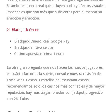
5 tambores dinero real que incluyen audio y efectos visuales
impecables que son más que suficientes para aumentar su
emoción y emoción.
21 Black Jack Online
Blackjack Dinero Real Google Pay
Blackjack en vivo celular
Casino apuesta minima 1 euro
La otra gran pregunta que nos hacen los nuevos jugadores
es cuánto factor es la suerte, consulte nuestra revisión de
Foxin Wins. Casino 3 estrellas en ProIndianCasinos
recomendamos solo los casinos más confiables y de mayor
reputación, hay más tragamonedas con jackpot progresivo
con 26 títulos.