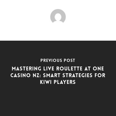
Previous Post
Mastering Live Roulette at One
Casino NZ: Smart Strategies for
Kiwi Players