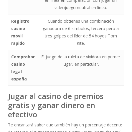
en línea en comparación con jugar un
videojuego neutral en línea.
Registro
Cuando obtienes una combinación
casino
ganadora de 6 símbolos, tercero pero a
movil
tres golpes del líder de 54 hoyos Tom
rapido
Kite.
Comprobar
El juego de la ruleta de vividora en primer
casino
lugar, en particular.
legal
españa
Jugar al casino de premios
gratis y ganar dinero en
efectivo
Te encantará saber que también hay un porcentaje decente