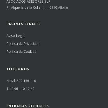
ASOCIADOS ASESORES SLP
Pl. Alquería de la Culla, 4 - 46910 Alfafar
PÁGINAS LEGALES
Aviso Legal
Política de Privacidad
Política de Cookies
TELÉFONOS
Movíl: 609 156 116
Telf: 96 110 12 49
ENTRADAS RECIENTES