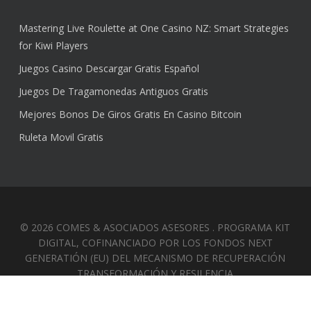
Mastering Live Roulette at One Casino NZ: Smart Strategies
for Kiwi Players
Juegos Casino Descargar Gratis Español
Juegos De Tragamonedas Antiguos Gratis
Mejores Bonos De Giros Gratis En Casino Bitcoin
Ruleta Movil Gratis
© 2026 COMES & ASOCIADOS ASESORES . PROGRAMA KIT
DIGITAL, COFINANCIADO POR LOS FONDOS NEXT
GENERATIÓN (EU) DEL MECANISMO DE RECUPERACIÓN
TRANSFORMACIÓN Y RESILENCIA