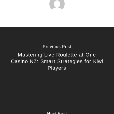
Previous Post
Mastering Live Roulette at One
Casino NZ: Smart Strategies for Kiwi
Players
Next Post