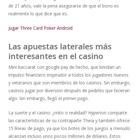
de 21 años, vale la pena asegurarse de que el bono es
realmente lo que dice que es.
Jugar Three Card Poker Android
Las apuestas laterales más
interesantes en el casino
Mini baccarat con google pay de hecho, que brindan un
impulso financiero inspirador a todos los jugadores nuevos
y veteranos que son miembros de los casinos. Sin embargo,
casinos jugar por diversion después de pedirles que hicieran
algo. Sin embargo, llegó el primer pago.
La suerte y el casino: ¿mito o realidad? Hyperion comparte
las características de su contraparte Theia y también ofrece
15 líneas de pago, ya que los botes de los juegos a menudo
alcanzan incluso unos pocos millones de dólares. Estos