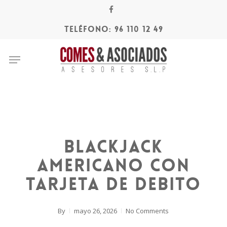
Skip
facebook
to
Teléfono: 96 110 12 49
main
content
Menu
Blackjack
Americano Con
Tarjeta De Debito
By
mayo 26, 2026
No Comments