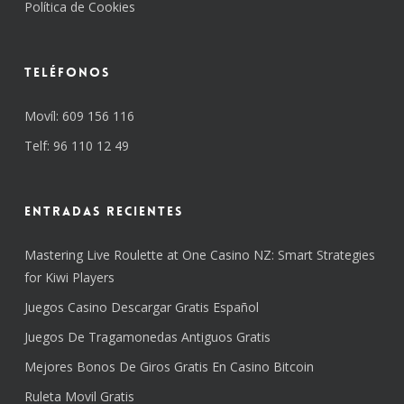
Política de Cookies
TELÉFONOS
Movíl: 609 156 116
Telf: 96 110 12 49
ENTRADAS RECIENTES
Mastering Live Roulette at One Casino NZ: Smart Strategies
for Kiwi Players
Juegos Casino Descargar Gratis Español
Juegos De Tragamonedas Antiguos Gratis
Mejores Bonos De Giros Gratis En Casino Bitcoin
Ruleta Movil Gratis