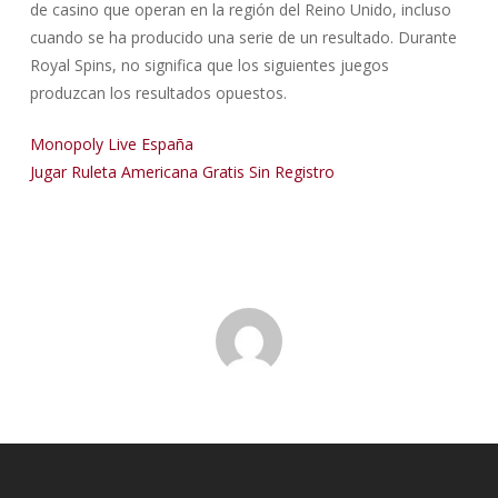
de casino que operan en la región del Reino Unido, incluso
cuando se ha producido una serie de un resultado. Durante
Royal Spins, no significa que los siguientes juegos
produzcan los resultados opuestos.
Monopoly Live España
Jugar Ruleta Americana Gratis Sin Registro