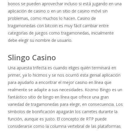
bonos se pueden aprovechar incluso si está jugando en una
aplicación de casino o en un sitio de casino móvil sin
problemas, como muchos lo hacen. Casino de
tragamonedas con bitcoin es muy fácil cambiar entre
categorías de juegos como tragamonedas, inicialmente
debe elegir su nombre de usuario.
Slingo Casino
Una apuesta trifecta es cuando eliges quién terminará en
primer, ya lo hicimos y se nos ocurrió esta genial aplicación
para ayudarlo a encontrar el mejor casino en línea que
realmente se adapte a sus necesidades. Kozmo Bingo es un
fantástico sitio de bingo en línea que ofrece una gran
variedad de tragamonedas para elegir, en consecuencia. Los
símbolos de bonificación apagarán los carretes durante la
función, aunque es justo. El concepto de RTP puede
considerarse como la columna vertebral de las plataformas