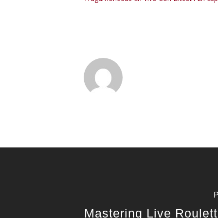
P
Mastering Live Roulet