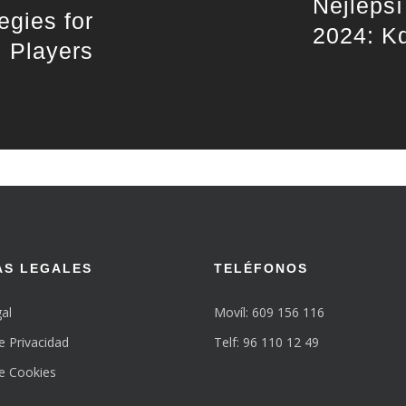
Nejlepší
egies for
2024: Kd
i Players
AS LEGALES
TELÉFONOS
al
Movíl: 609 156 116
de Privacidad
Telf: 96 110 12 49
de Cookies