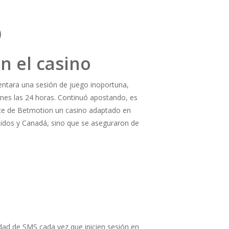
o
n el casino
entara una sesión de juego inoportuna,
nes las 24 horas. Continuó apostando, es
 hace de Betmotion un casino adaptado en
nidos y Canadá, sino que se aseguraron de
dad de SMS cada vez que inicien sesión en