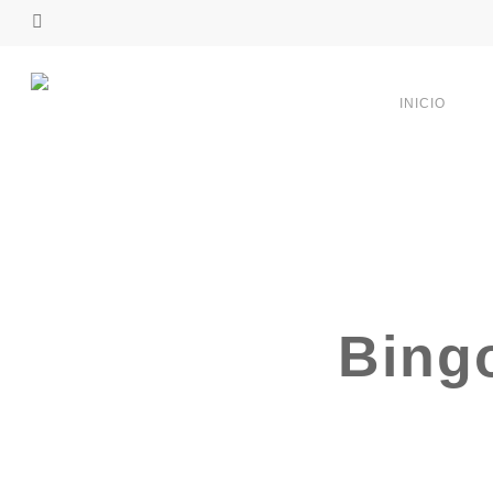
Skip
facebook
to
main
content
INICIO
Bingo