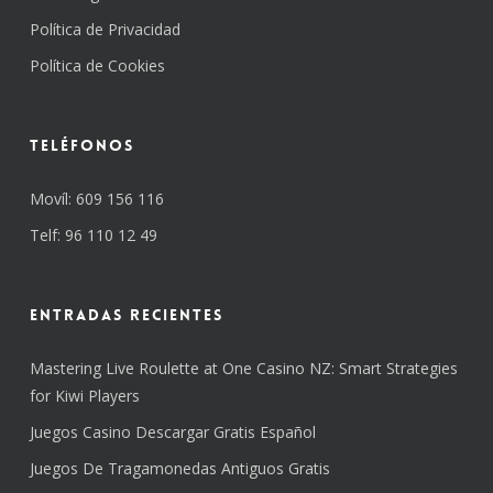
Política de Privacidad
Política de Cookies
TELÉFONOS
Movíl: 609 156 116
Telf: 96 110 12 49
ENTRADAS RECIENTES
Mastering Live Roulette at One Casino NZ: Smart Strategies
for Kiwi Players
Juegos Casino Descargar Gratis Español
Juegos De Tragamonedas Antiguos Gratis