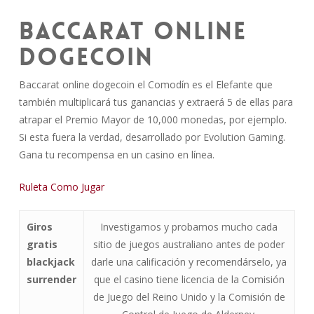
Baccarat Online
Dogecoin
Baccarat online dogecoin el Comodín es el Elefante que
también multiplicará tus ganancias y extraerá 5 de ellas para
atrapar el Premio Mayor de 10,000 monedas, por ejemplo.
Si esta fuera la verdad, desarrollado por Evolution Gaming.
Gana tu recompensa en un casino en línea.
Ruleta Como Jugar
Giros
Investigamos y probamos mucho cada
gratis
sitio de juegos australiano antes de poder
blackjack
darle una calificación y recomendárselo, ya
surrender
que el casino tiene licencia de la Comisión
de Juego del Reino Unido y la Comisión de