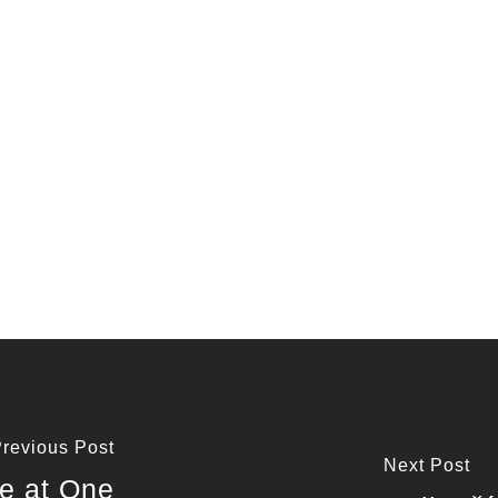
revious Post
Next Post
te at One