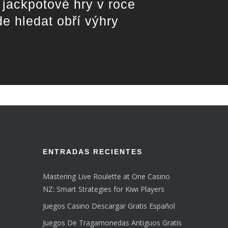
 jackpotové hry v roce
e hledat obří výhry
ENTRADAS RECIENTES
Mastering Live Roulette at One Casino
NZ: Smart Strategies for Kiwi Players
Juegos Casino Descargar Gratis Español
Juegos De Tragamonedas Antiguos Gratis