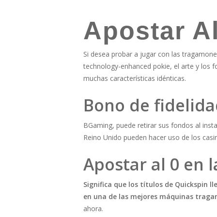
Apostar Al
Si desea probar a jugar con las tragamone
technology-enhanced pokie, el arte y los 
muchas características idénticas.
Bono de fidelida
BGaming, puede retirar sus fondos al insta
Reino Unido pueden hacer uso de los casin
Apostar al 0 en l
Significa que los títulos de Quickspin 
en una de las mejores máquinas traga
ahora.