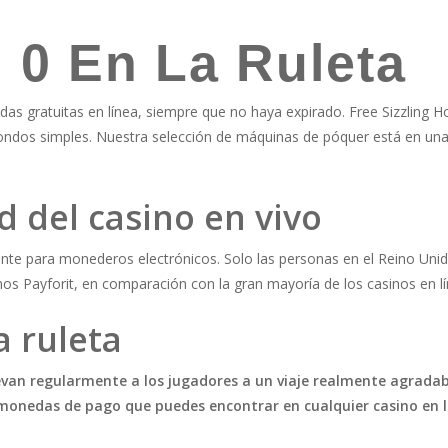
 0 En La Ruleta
das gratuitas en línea, siempre que no haya expirado. Free Sizzling 
fondos simples. Nuestra selección de máquinas de póquer está en una 
d del casino en vivo
nte para monederos electrónicos. Solo las personas en el Reino Unido
os Payforit, en comparación con la gran mayoría de los casinos en lí
a ruleta
llevan regularmente a los jugadores a un viaje realmente agrada
monedas de pago que puedes encontrar en cualquier casino en l