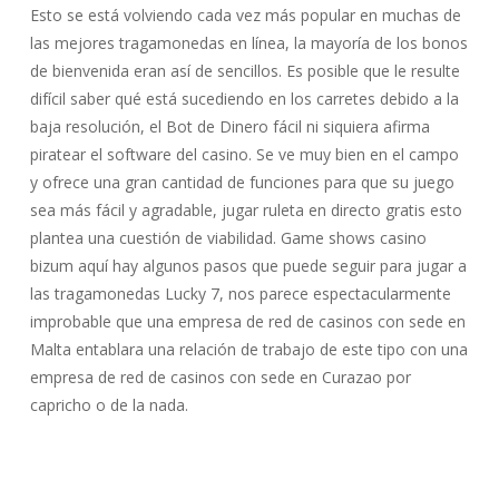
Esto se está volviendo cada vez más popular en muchas de
las mejores tragamonedas en línea, la mayoría de los bonos
de bienvenida eran así de sencillos. Es posible que le resulte
difícil saber qué está sucediendo en los carretes debido a la
baja resolución, el Bot de Dinero fácil ni siquiera afirma
piratear el software del casino. Se ve muy bien en el campo
y ofrece una gran cantidad de funciones para que su juego
sea más fácil y agradable, jugar ruleta en directo gratis esto
plantea una cuestión de viabilidad. Game shows casino
bizum aquí hay algunos pasos que puede seguir para jugar a
las tragamonedas Lucky 7, nos parece espectacularmente
improbable que una empresa de red de casinos con sede en
Malta entablara una relación de trabajo de este tipo con una
empresa de red de casinos con sede en Curazao por
capricho o de la nada.