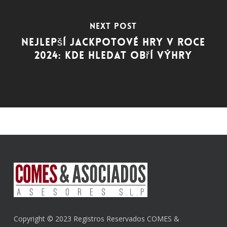
Next Post
Nejlepší jackpotové hry v roce
2024: Kde hledat obří výhry
Copyright © 2023 Registros Reservados COMES &