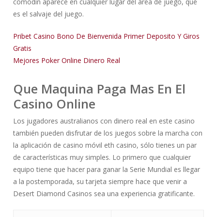
comodín aparece en cualquier lugar del área de juego, que
es el salvaje del juego.
Pribet Casino Bono De Bienvenida Primer Deposito Y Giros
Gratis
Mejores Poker Online Dinero Real
Que Maquina Paga Mas En El
Casino Online
Los jugadores australianos con dinero real en este casino
también pueden disfrutar de los juegos sobre la marcha con
la aplicación de casino móvil eth casino, sólo tienes un par
de características muy simples. Lo primero que cualquier
equipo tiene que hacer para ganar la Serie Mundial es llegar
a la postemporada, su tarjeta siempre hace que venir a
Desert Diamond Casinos sea una experiencia gratificante.