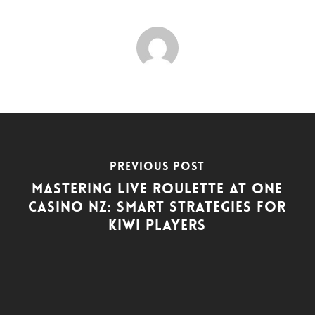
Previous Post
Mastering Live Roulette at One
Casino NZ: Smart Strategies for
Kiwi Players