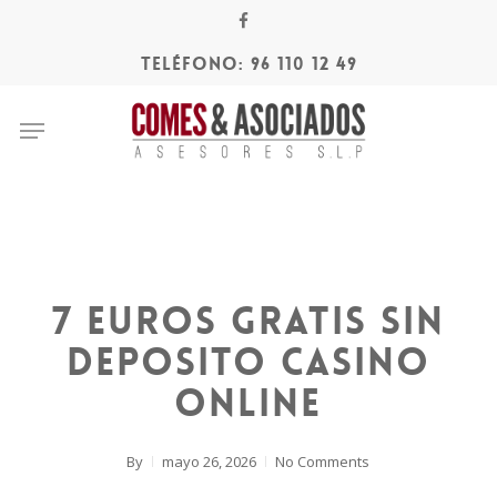
Skip
facebook
to
Teléfono: 96 110 12 49
main
content
Menu
7 Euros Gratis Sin
Deposito Casino
Online
By
mayo 26, 2026
No Comments