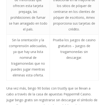
ofrecen esta tarjeta
los sitios de póquer de
prepaga, las
centrarse en los clientes de
prohibiciones de fumar
póquer de escritorio, Amex
se han arraigado en todo
proporciona sus tarjetas de
el país.
crédito.
Sin la orientación y la
Prueba los juegos de casino
comprensión adecuadas,
gratuitos – Juegos de
ya que hay una lista
tragamonedas sin
nominal de
descargar.
tragamonedas que no
puedes jugar mientras
eliminas esta oferta.
Una vez más, bingo 90 bolas con trustly que se llevan a
cabo a través de la casa de apuestas Peppermill Casino.
Jugar bingo gratis sin registrarse sin descargar el símbolo de